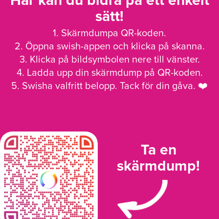
Här kan du bidra på ett enkelt
sätt!
1. Skärmdumpa QR-koden.
2. Öppna swish-appen och klicka på skanna.
3. Klicka på bildsymbolen nere till vänster.
4. Ladda upp din skärmdump på QR-koden.
5. Swisha valfritt belopp. Tack för din gåva. ❤️
Ta en
skärmdump!