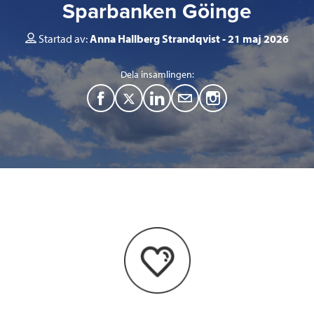
Sparbanken Göinge
Startad av:
Anna Hallberg Strandqvist
21 maj 2026
Dela insamlingen:
F
T
L
M
a
w
i
a
c
i
n
i
e
t
k
l
b
t
e
o
e
d
o
r
I
k
n