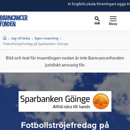
In English
Lokala föreningar
Logga in
Sök
Meny
barncancerfonden
startsida
Start
Jag vill bidra
Egen insamling
Current:
Fotbollströjefredag på Sparbanken Göinge
Bild och text för insamlingen nedan är inte Barncancerfonden
juridiskt ansvarig för.
Fotbollströjefredag på