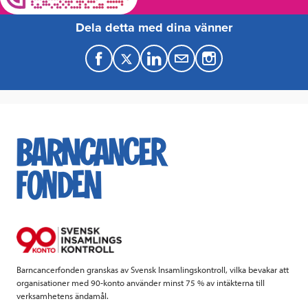
Dela detta med dina vänner
F
T
L
M
a
w
i
a
c
i
n
i
e
t
k
l
b
t
e
o
e
d
o
r
I
k
n
Barncancerfonden granskas av Svensk Insamlingskontroll, vilka bevakar att
organisationer med 90-konto använder minst 75 % av intäkterna till
verksamhetens ändamål.