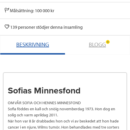
Målsättning: 100 000 kr
139 personer stödjer denna insamling
0
BESKRIVNING
BLOGG
Sofias Minnesfond
OM VÅR SOFIA OCH HENNES MINNESFOND
Sofia föddes en kall och snöig novemberdag 1973. Hon dog en
solig och varm aprildag 2011.
När hon var 8 år drabbades hon och vi av beskedet att hon hade
cancer i en njure, Wilms tumör. Hon behandlades med tre sorters