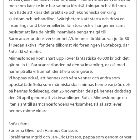
men som kanske inte har samma förutsättningar och stöd som
hon hade att klara det praktiska och ekonomiska omkring
sjukdom och behandling. Svårigheterna att starta och driva en
insamlingsfond blev emellertid för stora och vi har gemensamt
beslutat att låta de hittills insamlade pengarna gå till
Barncancerfondens verksamhet. Vi, hennes föräldrar, var ju för 30
år sedan aktiva i fondens tillkomst vid föreningen i Göteborg, där
Sofia då vårdades.
Minnesfonden kom snart upp i över fantastiska 40 000 kr och det
går nu in till Barncancerfonden på denna insamling, också med
namn på alla vi kunnat identifiera som givare.
Vi hoppas också, att hennes och våra vänner och andra som
uppskattade Sofia som människa skall minnas henne varje år, dels
på hennes födelsedag, den 26 november, dels på hennes dödsdag
den 26 april genom att via insamlingen Sofias Minnesfond ge en
liten slant till Barncancerfondens verksamhet. På så sätt lever
hennes minne vidare.
Sofias familj
Sönerna Oliver och Hampus Carlsson,
Föräldrarna Ingrid och Jan-Eric Ericsson, pappa som genom cancer