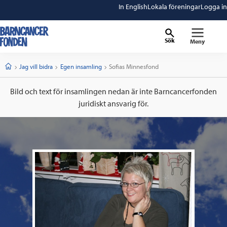
In English
Lokala föreningar
Logga in
Sök
Meny
barncancerfonden
startsida
Start
Jag vill bidra
Egen insamling
Current:
Sofias Minnesfond
Bild och text för insamlingen nedan är inte Barncancerfonden
juridiskt ansvarig för.