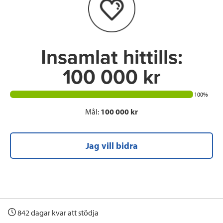
o
r
I
k
n
Insamlat hittills:
100 000 kr
100%
Mål:
100 000 kr
Jag vill bidra
842 dagar kvar att stödja