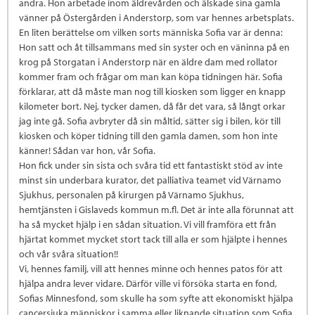
andra. Hon arbetade inom äldrevården och älskade sina gamla
vänner på Östergården i Anderstorp, som var hennes arbetsplats.
En liten berättelse om vilken sorts människa Sofia var är denna:
Hon satt och åt tillsammans med sin syster och en väninna på en
krog på Storgatan i Anderstorp när en äldre dam med rollator
kommer fram och frågar om man kan köpa tidningen här. Sofia
förklarar, att då måste man nog till kiosken som ligger en knapp
kilometer bort. Nej, tycker damen, då får det vara, så långt orkar
jag inte gå. Sofia avbryter då sin måltid, sätter sig i bilen, kör till
kiosken och köper tidning till den gamla damen, som hon inte
känner! Sådan var hon, vår Sofia.
Hon fick under sin sista och svåra tid ett fantastiskt stöd av inte
minst sin underbara kurator, det palliativa teamet vid Värnamo
Sjukhus, personalen på kirurgen på Värnamo Sjukhus,
hemtjänsten i Gislaveds kommun m.fl. Det är inte alla förunnat att
ha så mycket hjälp i en sådan situation. Vi vill framföra ett från
hjärtat kommet mycket stort tack till alla er som hjälpte i hennes
och vår svåra situation!!
Vi, hennes familj, vill att hennes minne och hennes patos för att
hjälpa andra lever vidare. Därför ville vi försöka starta en fond,
Sofias Minnesfond, som skulle ha som syfte att ekonomiskt hjälpa
cancersjuka människor i samma eller liknande situation som Sofia