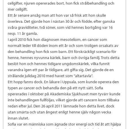
cellgifter, njuren opererades bort, hon fick strålbehandling och
mer cellgift.
Ett år senare ansåg man att hon var så frisk att hon skulle
överleva. Det gjorde hon i nästan 30 år och födde, efter ganska
svåra graviditeter, två söner, som vid hennes bortgång var 16
resp. 11 år gamla.
I april 2010 fick hon diagnosen mesoteliom, en cancer som
normalt leder till döden inom ett år och som troligen orsakats av
den behandling hon fick som barn. Ett förskräckligt scenario för
henne, hennes nyvunna kärlek, barn och övriga familj. Trots detta
beslöt hon och hennes tidigare ungdomskärlek, vilka funnit
varandra igen ett par år tidigare, att gifta sig. Det gjorde de en
strålande julidag 2010 med havet som ”altartavla”.
Ett hopp fanns dock. En läkare i Uppsala, som kunde operera den
typen av cancer och behandla den på ett nytt sätt. Sofia
opererades i oktober på Akademiska Sjukhuset men tyvärr kunde
inte behandlingen fullföljas, vilket gjorde att cancern kom tillbaka
redan efter jul. Den 26 april 2011 lämnade hon detta livet, dock
utan smärta och utan ångest enligt henne själv någon vecka
innan slutet.
Sofia var en människa som ägnade stor energi och tid åt att hjälpa