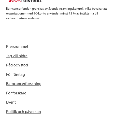
k
n
Barncancerfonden granskas av Svensk Insamlingskontroll, vilka bevakar att
organisationer med 90-konto använder minst 75 % av intäkterna till
verksamhetens ändamål.
Pressrummet
Jag vill bidra
Råd och stöd
För företag
Barncancerforskning
För forskare
Event
Politik och påverkan