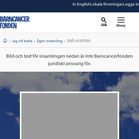
In English
Lokala föreningar
Logga in
Sök
Meny
barncancerfonden
startsida
Start
Jag vill bidra
Egen insamling
Current:
SMÅ HJÄRTAN
Bild och text för insamlingen nedan är inte Barncancerfonden
juridiskt ansvarig för.