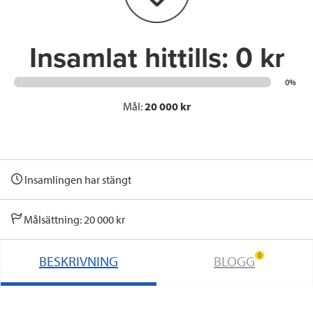
k
n
Insamlat hittills:
0 kr
0%
Mål:
20 000 kr
Insamlingen har stängt
Målsättning: 20 000 kr
0
BESKRIVNING
BLOGG