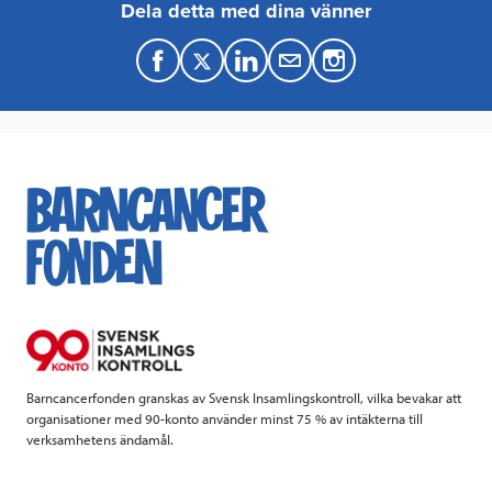
Dela detta med dina vänner
F
T
L
M
a
w
i
a
c
i
n
i
e
t
k
l
b
t
e
o
e
d
o
r
I
k
n
Barncancerfonden granskas av Svensk Insamlingskontroll, vilka bevakar att
organisationer med 90-konto använder minst 75 % av intäkterna till
verksamhetens ändamål.