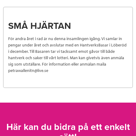
SMÅ HJÄRTAN
För andra året i rad är nu denna insamlingen igång. Vi samlar in
pengar under året och avslutar med en HantverksBasar i Löberöd
i december. Till Basaren tar vi tacksamt emot gåvor till både
hantverk och saker till vårt lotteri. Man kan givetvis även anmäla
sig som utställare. För information eller anmälan maila
petrawallenitn@live.se
Här kan du bidra på ett enkelt