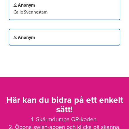
Anonym
Calle Svennestam
Anonym
Här kan du bidra på ett enkelt
sätt!
1. Skärmdumpa QR-koden.
2. Öppna swish-appen och klicka på skanna.