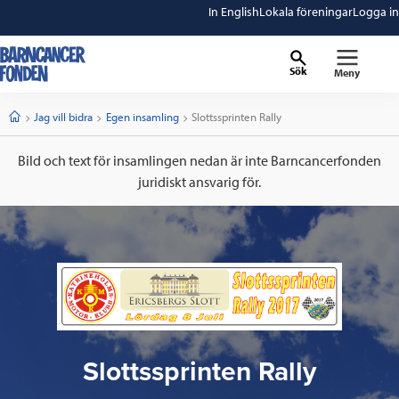
In English
Lokala föreningar
Logga in
Sök
Meny
barncancerfonden
startsida
Start
Jag vill bidra
Egen insamling
Current:
Slottssprinten Rally
Bild och text för insamlingen nedan är inte Barncancerfonden
juridiskt ansvarig för.
Slottssprinten Rally