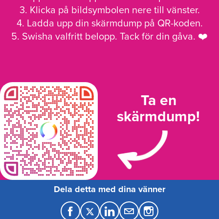
3. Klicka på bildsymbolen nere till vänster.
4. Ladda upp din skärmdump på QR-koden.
5. Swisha valfritt belopp. Tack för din gåva. ❤️
Ta en
skärmdump!
Dela detta med dina vänner
F
T
L
M