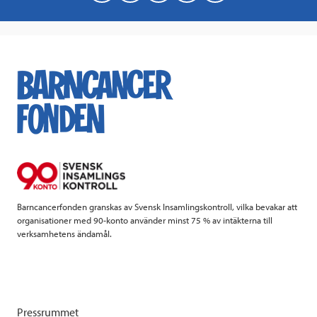
a
w
i
a
c
i
n
i
e
t
k
l
b
t
e
o
e
d
o
r
I
k
n
Barncancerfonden granskas av Svensk Insamlingskontroll, vilka bevakar att
organisationer med 90-konto använder minst 75 % av intäkterna till
verksamhetens ändamål.
Pressrummet