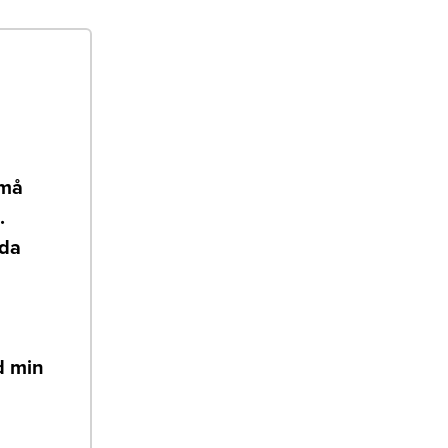
små
.
ida
d min