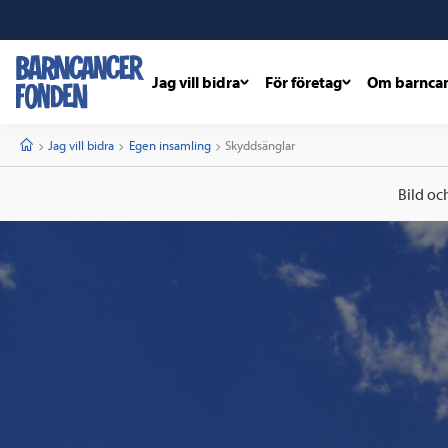
Jag vill bidra
För företag
Om barnca
barncancerfonden
startsida
Start
Jag vill bidra
Egen insamling
Current:
Skyddsänglar
Bild oc