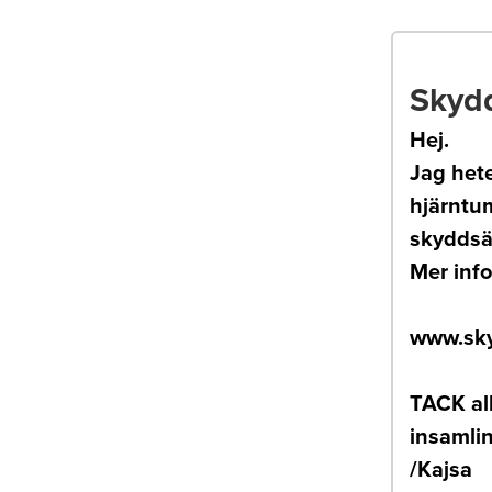
Skyd
Hej.
Jag hete
hjärntum
skyddsän
Mer inf
www.sky
TACK al
insamli
/Kajsa