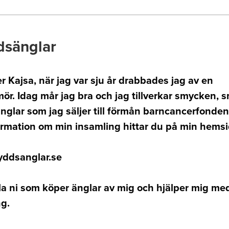
dsänglar
r Kajsa, när jag var sju år drabbades jag av en
ör. Idag mår jag bra och jag tillverkar smycken, 
glar som jag säljer till förmån barncancerfonden
ormation om min insamling hittar du på min hems
ddsanglar.se
la ni som köper änglar av mig och hjälper mig me
ng.