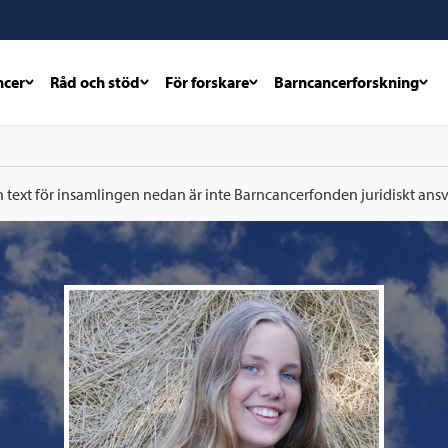
ncer
Råd och stöd
För forskare
Barncancerforskning
h text för insamlingen nedan är inte Barncancerfonden juridiskt ansva