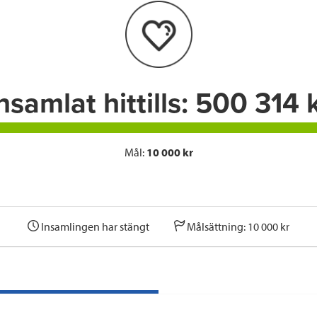
o
e
d
o
r
I
k
n
nsamlat hittills:
500 314 
Mål:
10 000 kr
Insamlingen har stängt
Målsättning: 10 000 kr