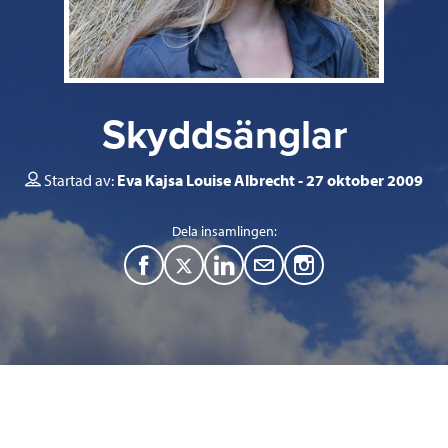
Skyddsänglar
Startad av:
Eva Kajsa Louise Albrecht
27 oktober 2009
Dela insamlingen:
F
T
L
M
a
w
i
a
c
i
n
i
e
t
k
l
b
t
e