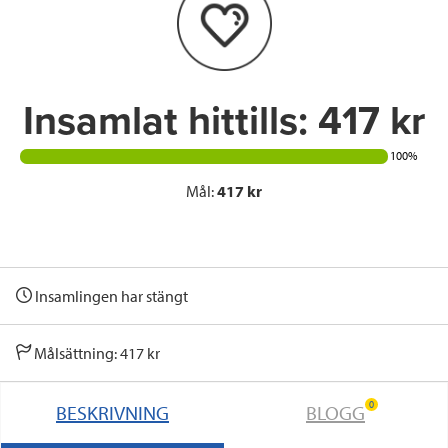
o
r
I
k
n
Insamlat hittills:
417 kr
100%
Mål:
417 kr
Insamlingen har stängt
Målsättning: 417 kr
0
BESKRIVNING
BLOGG