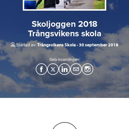
Skoljoggen 2018
Trångsvikens skola
Startad av:
Trångsvikens Skola
30 september 2018
Dela insamlingen:
F
T
L
M
a
w
i
a
c
i
n
i
e
t
k
l
b
t
e
o
e
d