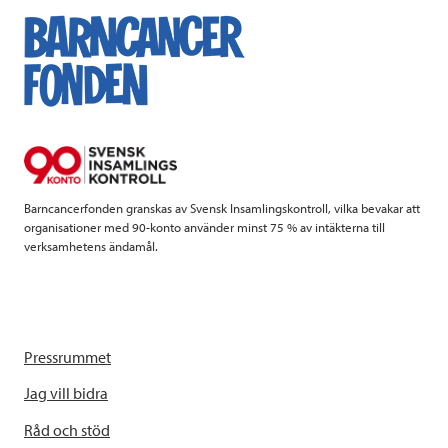
e
t
k
l
b
t
e
o
e
d
o
r
I
k
n
Barncancerfonden granskas av Svensk Insamlingskontroll, vilka bevakar att
organisationer med 90-konto använder minst 75 % av intäkterna till
verksamhetens ändamål.
Pressrummet
Jag vill bidra
Råd och stöd