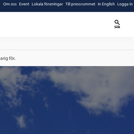
Om oss
Event
Lokala föreningar
Till pressrummet
In English
Logga in
Sök
rig för.