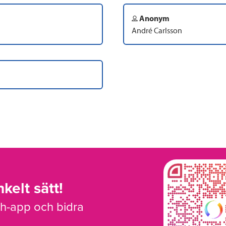
Anonym
André Carlsson
kelt sätt!
sh-app och bidra