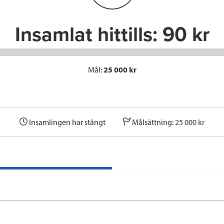
k
n
Insamlat hittills:
90 kr
Mål:
25 000 kr
Insamlingen har stängt
Målsättning: 25 000 kr