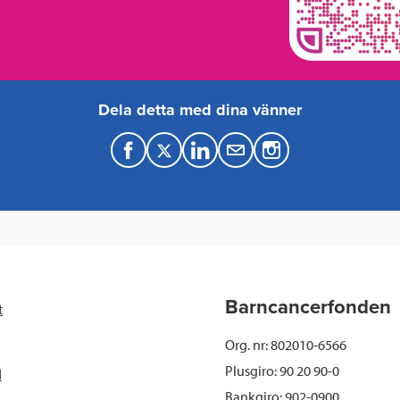
Dela detta med dina vänner
F
T
L
M
a
w
i
a
c
i
n
i
e
t
k
l
b
t
e
Barncancerfonden
t
o
e
d
Org. nr: 802010-6566
o
r
I
Plusgiro: 90 20 90-0
d
Bankgiro: 902-0900