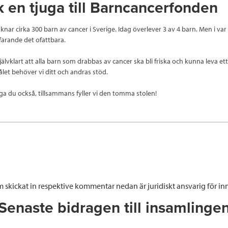
 en tjuga till Barncancerfonden
uknar cirka 300 barn av cancer i Sverige. Idag överlever 3 av 4 barn. Men i var 
tfarande det ofattbara.
jälvklart att alla barn som drabbas av cancer ska bli friska och kunna leva ett 
ålet behöver vi ditt och andras stöd.
ga du också, tillsammans fyller vi den tomma stolen!
 skickat in respektive kommentar nedan är juridiskt ansvarig för inn
Senaste bidragen till insamlinge