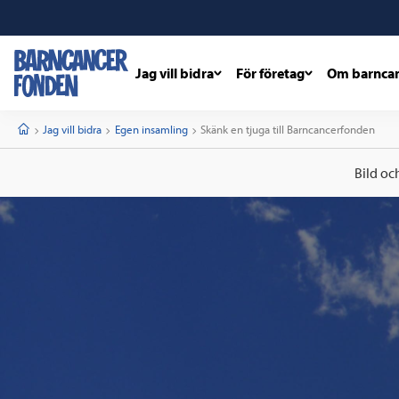
Jag vill bidra
För företag
Om barnca
barncancerfonden
startsida
Start
Jag vill bidra
Egen insamling
Current:
Skänk en tjuga till Barncancerfonden
Bild oc