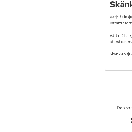
Skänk
Varje år insj
inträffar for
Vårt mål är s
att nå det m
Skänk en tju
Den som