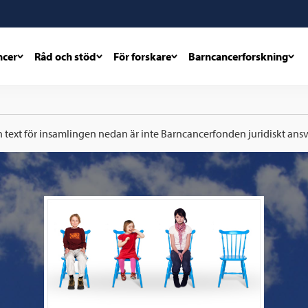
ncer
Råd och stöd
För forskare
Barncancerforskning
h text för insamlingen nedan är inte Barncancerfonden juridiskt ansva