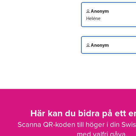
Anonym
Heléne
Anonym
Här kan du bidra på ett en
Scanna QR-koden till höger i din Swi
med valfri gåva.