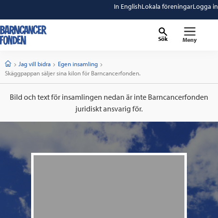
In English
Lokala föreningar
Logga in
Sök
Meny
barncancerfonden
startsida
Start
Jag vill bidra
Egen insamling
Current:
Skäggpappan säljer sina kilon för Barncancerfonden.
Bild och text för insamlingen nedan är inte Barncancerfonden
juridiskt ansvarig för.