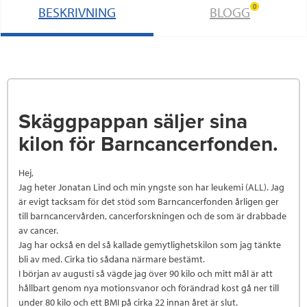
0
BESKRIVNING
BLOGG
Skäggpappan säljer sina
kilon för Barncancerfonden.
Hej,
Jag heter Jonatan Lind och min yngste son har leukemi (ALL). Jag
är evigt tacksam för det stöd som Barncancerfonden årligen ger
till barncancervården, cancerforskningen och de som är drabbade
av cancer.
Jag har också en del så kallade gemytlighetskilon som jag tänkte
bli av med. Cirka tio sådana närmare bestämt.
I början av augusti så vägde jag över 90 kilo och mitt mål är att
hållbart genom nya motionsvanor och förändrad kost gå ner till
under 80 kilo och ett BMI på cirka 22 innan året är slut.