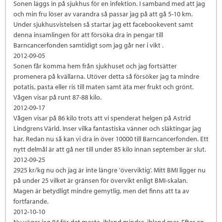
Sonen läggs in på sjukhus för en infektion. I samband med att jag
och min fru löser av varandra så passar jag på att gå 5-10 km.
Under sjukhusvistelsen så startar jag ett facebookevent samt
denna insamlingen för att försöka dra in pengar till
Barncancerfonden samtidigt som jag går ner i vikt .
2012-09-05
Sonen får komma hem från sjukhuset och jag fortsätter
promenera på kvällarna. Utöver detta så försöker jag ta mindre
potatis, pasta eller ris till maten samt äta mer frukt och grönt.
Vågen visar på runt 87-88 kilo.
2012-09-17
Vågen visar på 86 kilo trots att vi spenderat helgen på Astrid
Lindgrens Värld. Inser vilka fantastiska vänner och släktingar jag
har. Redan nu så kan vi dra in över 10000 till Barncancerfonden. Ett
nytt delmål är att gå ner till under 85 kilo innan september är slut.
2012-09-25
2925 kr/kg nu och jag är inte längre 'överviktig'. Mitt BMI ligger nu
på under 25 vilket är gränsen för övervikt enligt BMI-skalan.
Magen är betydligt mindre gemytlig, men det finns att ta av
fortfarande.
2012-10-10