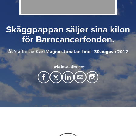
Skäggpappan säljer sina kilon
för Barncancerfonden.
Startad av:
Carl Magnus Jonatan Lind
30 augusti 2012
Dela insamlingen:
F
T
L
M
a
w
i
a
c
i
n
i
e
t
k
l
b
t
e