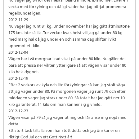
Nu väger jag 84 för det mesta, ibland mindre, ibland mer. Efter en
vecka med förkylning och dåligt väder har jag börjat promenera
regelbundet igen.
2012-11-29
Nu väger jag runt 81 kg. Under november har jag gått åtminstone
175 km, inte så illa. Tre veckor kvar, helst vill jag gå under 80 kg
med marginal då jag under en och samma dag skiftar i vikt
uppemot ett kilo.
2012-12-04
Vågen har två morgnar i rad visat på under 80 kilo. Nu gäller det
bara att pressa ner vikten ytterligare så att vågen visar under 80
kilo hela dygnet.
2012-12-19
Efter 2 veckors av kyla och lite förkylningar så kan jag stolt säga
att jag väger under 80. På morgonen väger jag runt 79 och efter
middagen väger jag strax under 80. Så totalt har jag gått ner 10
kilo garanterat. 11 kilo om man känner sig givmild.
2012-12-23
Vågen visar på 79 så jag väger ut mig och får anse mig nöjd med
detta.
Ett stort tack till alla som har stött detta och jag önskar er en
riktigt God Jul och ett Gott Nytt år!