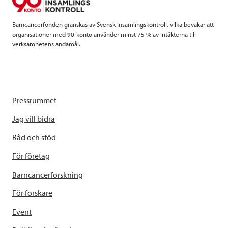
k
n
Barncancerfonden granskas av Svensk Insamlingskontroll, vilka bevakar att
organisationer med 90-konto använder minst 75 % av intäkterna till
verksamhetens ändamål.
Pressrummet
Jag vill bidra
Råd och stöd
För företag
Barncancerforskning
För forskare
Event