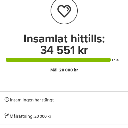
o
e
d
o
r
I
k
n
Insamlat hittills:
34 551 kr
173%
Mål:
20 000 kr
Insamlingen har stängt
Målsättning: 20 000 kr