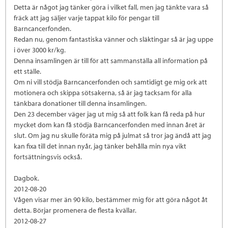
Detta är något jag tänker göra i vilket fall, men jag tänkte vara så
fräck att jag säljer varje tappat kilo för pengar till
Barncancerfonden.
Redan nu, genom fantastiska vänner och släktingar så är jag uppe
i över 3000 kr/kg.
Denna insamlingen är till för att sammanställa all information på
ett ställe.
Om ni vill stödja Barncancerfonden och samtidigt ge mig ork att
motionera och skippa sötsakerna, så är jag tacksam för alla
tänkbara donationer till denna insamlingen.
Den 23 december väger jag ut mig så att folk kan få reda på hur
mycket dom kan få stödja Barncancerfonden med innan året är
slut. Om jag nu skulle föräta mig på julmat så tror jag ändå att jag
kan fixa till det innan nyår, jag tänker behålla min nya vikt
fortsättningsvis också.
Dagbok.
2012-08-20
Vågen visar mer än 90 kilo, bestämmer mig för att göra något åt
detta. Börjar promenera de flesta kvällar.
2012-08-27