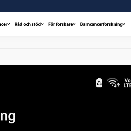
ncer
Råd och stöd
För forskare
Barncancerforskning