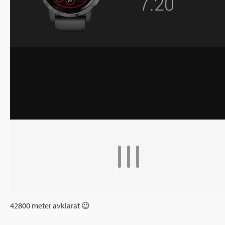
42800 meter avklarat 😉