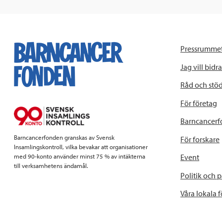
Pressrumme
Jag vill bidra
Råd och stö
För företag
Barncancerf
Barncancerfonden granskas av Svensk
För forskare
Insamlingskontroll, vilka bevakar att organisationer
Event
med 90-konto använder minst 75 % av intäkterna
till verksamhetens ändamål.
Politik och 
Våra lokala 