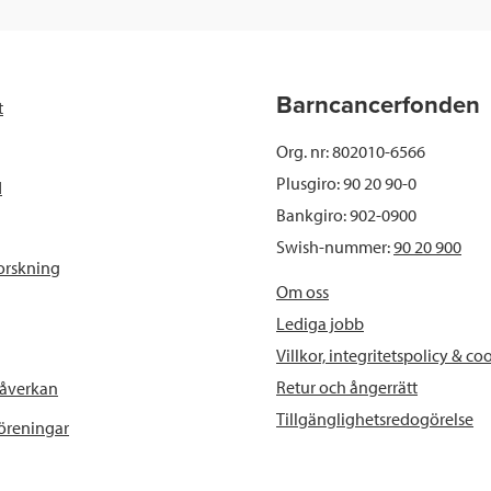
Barncancerfonden
t
Org. nr: 802010-6566
Plusgiro: 90 20 90-0
d
Bankgiro: 902-0900
Swish-nummer:
90 20 900
orskning
Om oss
Lediga jobb
Villkor, integritetspolicy & co
Retur och ångerrätt
påverkan
Tillgänglighetsredogörelse
föreningar