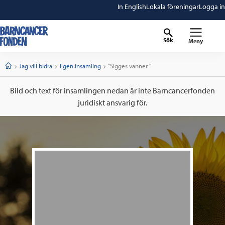
In English
Lokala föreningar
Logga in
Sök
Meny
barncancerfonden
startsida
Start
Jag vill bidra
Egen insamling
Current:
"Sigges vänner "
Bild och text för insamlingen nedan är inte Barncancerfonden
juridiskt ansvarig för.