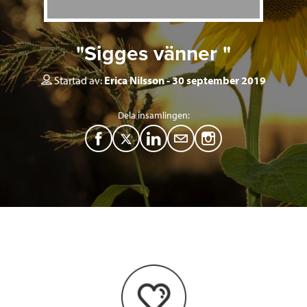
"Sigges vänner "
Startad av:
Erica Nilsson
30 september 2019
Dela insamlingen:
F
T
L
M
a
w
i
a
c
i
n
i
e
t
k
l
b
t
e
o
e
d
o
r
I