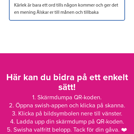
Kärlek är bara ett ord tills någon kommer och ger det
en mening Älskar er till månen och tillbaka
Här kan du bidra på ett enkelt
sätt!
1. Skärmdumpa QR-koden.
2. Öppna swish-appen och klicka på skanna.
3. Klicka på bildsymbolen nere till vänster.
4. Ladda upp din skärmdump på QR-koden.
5. Swisha valfritt belopp. Tack för din gåva. ❤️