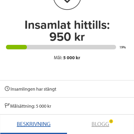
k
n
Insamlat hittills:
950 kr
19%
Mål:
5 000 kr
Insamlingen har stängt
Målsättning: 5 000 kr
0
BESKRIVNING
BLOGG