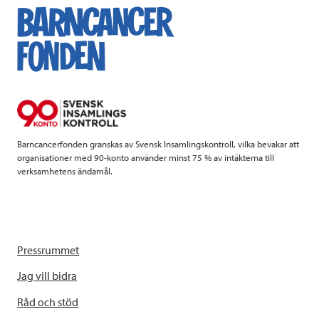
e
t
k
l
b
t
e
o
e
d
o
r
I
k
n
Barncancerfonden granskas av Svensk Insamlingskontroll, vilka bevakar att
organisationer med 90-konto använder minst 75 % av intäkterna till
verksamhetens ändamål.
Pressrummet
Jag vill bidra
Råd och stöd