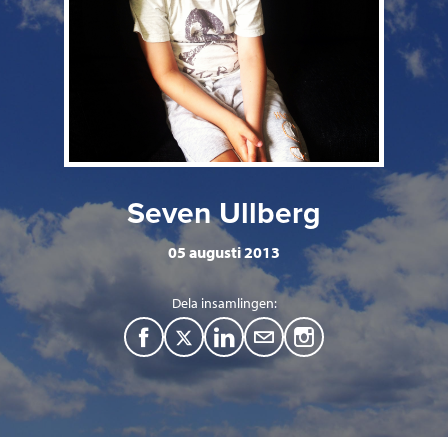
Seven Ullberg
05 augusti 2013
Dela insamlingen:
F
T
L
M
a
w
i
a
c
i
n
i