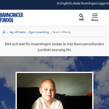
In English
Lokala föreningar
Logga in
Sök
Meny
barncancerfonden
startsida
Start
Jag vill bidra
Egen insamling
Current:
Seven Ullberg
Bild och text för insamlingen nedan är inte Barncancerfonden
juridiskt ansvarig för.