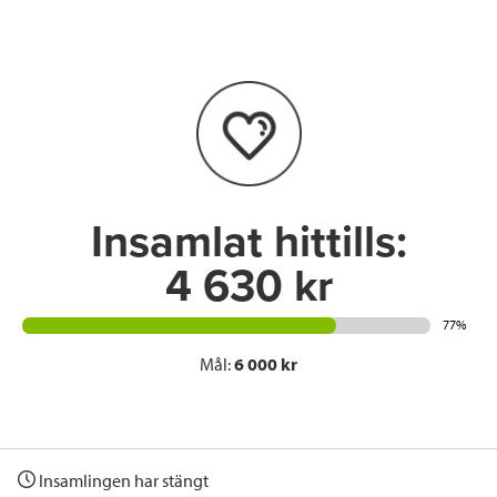
e
t
k
l
b
t
e
o
e
d
o
r
I
k
n
Insamlat hittills:
4 630 kr
77%
Mål:
6 000 kr
Insamlingen har stängt