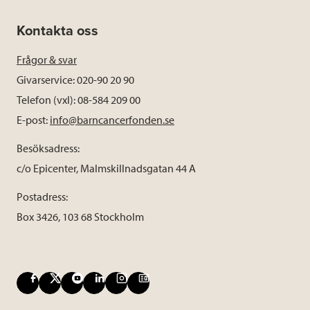
Kontakta oss
Frågor & svar
Givarservice: 020-90 20 90
Telefon (vxl): 08-584 209 00
E-post:
info@barncancerfonden.se
Besöksadress:
c/o Epicenter, Malmskillnadsgatan 44 A
Postadress:
Box 3426, 103 68 Stockholm
F
X
Y
L
I
B
a
o
i
n
l