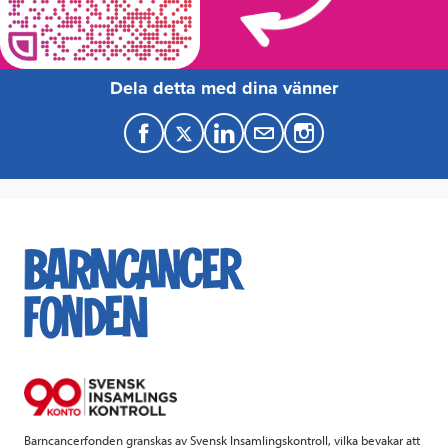
Dela detta med dina vänner
F
T
L
M
a
w
i
a
c
i
n
i
e
t
k
l
b
t
e
o
e
d
o
r
I
k
n
Barncancerfonden granskas av Svensk Insamlingskontroll, vilka bevakar att