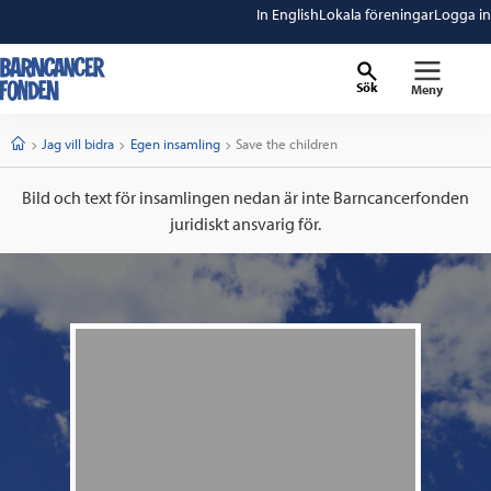
In English
Lokala föreningar
Logga in
Sök
Meny
barncancerfonden
startsida
Start
Jag vill bidra
Egen insamling
Current:
Save the children
Bild och text för insamlingen nedan är inte Barncancerfonden
juridiskt ansvarig för.