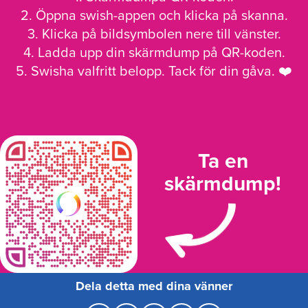
2. Öppna swish-appen och klicka på skanna.
3. Klicka på bildsymbolen nere till vänster.
4. Ladda upp din skärmdump på QR-koden.
5. Swisha valfritt belopp. Tack för din gåva. ❤️
Ta en
skärmdump!
Dela detta med dina vänner