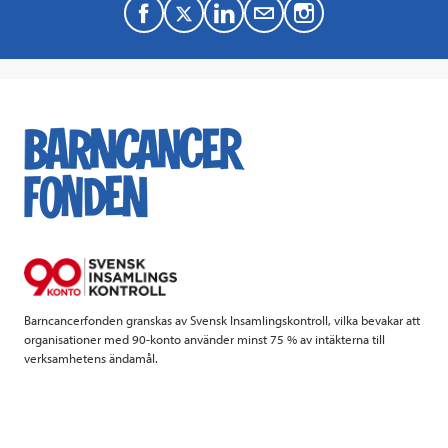
F
T
L
M
a
w
i
a
c
i
n
i
e
t
k
l
b
t
e
o
e
d
o
r
I
k
n
Barncancerfonden granskas av Svensk Insamlingskontroll, vilka bevakar att
organisationer med 90-konto använder minst 75 % av intäkterna till
verksamhetens ändamål.