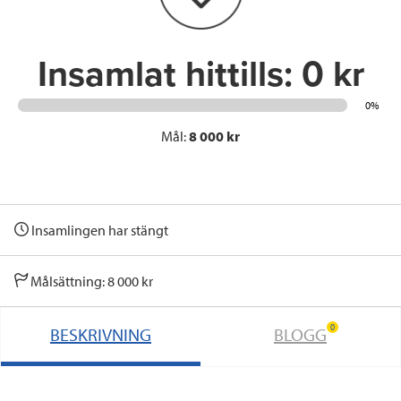
k
n
Insamlat hittills:
0 kr
0%
Mål:
8 000 kr
Insamlingen har stängt
Målsättning: 8 000 kr
0
BESKRIVNING
BLOGG