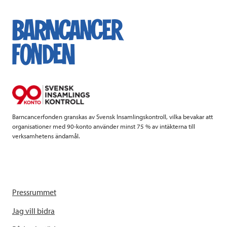
c
i
n
i
e
t
k
l
b
t
e
o
e
d
o
r
I
k
n
Barncancerfonden granskas av Svensk Insamlingskontroll, vilka bevakar att
organisationer med 90-konto använder minst 75 % av intäkterna till
verksamhetens ändamål.
Pressrummet
Jag vill bidra