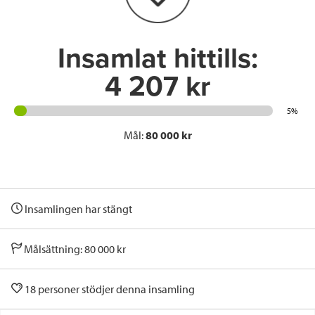
k
n
Insamlat hittills:
4 207 kr
5%
Mål:
80 000 kr
Insamlingen har stängt
Målsättning: 80 000 kr
18 personer stödjer denna insamling