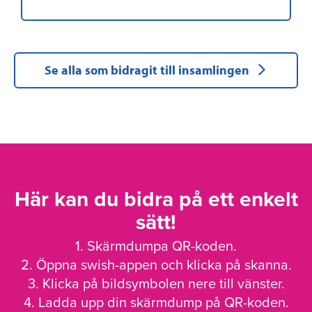
Se alla som bidragit till insamlingen
Här kan du bidra på ett enkelt
sätt!
1. Skärmdumpa QR-koden.
2. Öppna swish-appen och klicka på skanna.
3. Klicka på bildsymbolen nere till vänster.
4. Ladda upp din skärmdump på QR-koden.