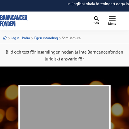
In English
Lokala föreningar
Logga in
Sök
Meny
barncancerfonden
startsida
Start
Jag vill bidra
Egen insamling
Current:
Sam samurai
Bild och text för insamlingen nedan är inte Barncancerfonden
juridiskt ansvarig för.