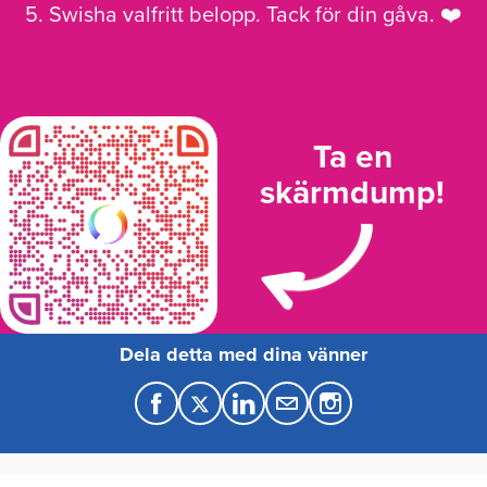
5. Swisha valfritt belopp. Tack för din gåva. ❤️
Ta en
skärmdump!
Dela detta med dina vänner
F
T
L
M
a
w
i
a