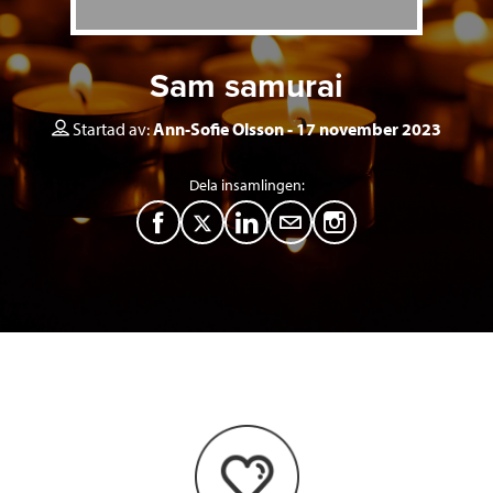
Sam samurai
Startad av:
Ann-Sofie Olsson
17 november 2023
Dela insamlingen:
F
T
L
M
a
w
i
a
c
i
n
i
e
t
k
l
b
t
e
o
e
d
o
r
I