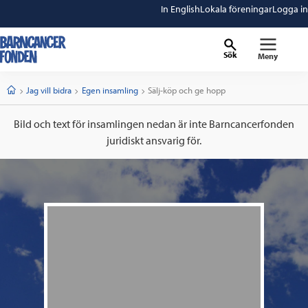
In English
Lokala föreningar
Logga in
Sök
Meny
barncancerfonden
startsida
Start
Jag vill bidra
Egen insamling
Current:
Sälj-köp och ge hopp
Bild och text för insamlingen nedan är inte Barncancerfonden
juridiskt ansvarig för.