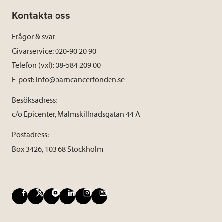
Kontakta oss
Frågor & svar
Givarservice: 020-90 20 90
Telefon (vxl): 08-584 209 00
E-post:
info@barncancerfonden.se
Besöksadress:
c/o Epicenter, Malmskillnadsgatan 44 A
Postadress:
Box 3426, 103 68 Stockholm
F
X
Y
L
I
B
a
o
i
n
l