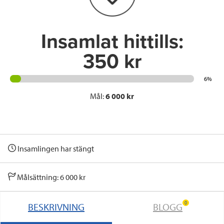
k
n
Insamlat hittills:
350 kr
6%
Mål:
6 000 kr
Insamlingen har stängt
Målsättning: 6 000 kr
0
BESKRIVNING
BLOGG