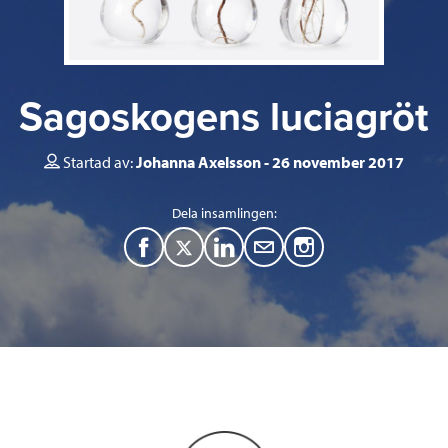
Sagoskogens luciagröt
Startad av:
Johanna Axelsson
26 november 2017
Dela insamlingen:
F
T
L
M
a
w
i
a
c
i
n
i
e
t
k
l
b
t
e