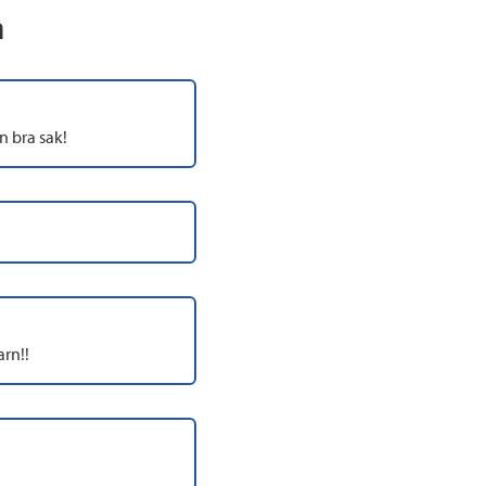
n
n bra sak!
arn!!