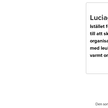
Lucia
Istället
till att
organisa
med leuk
varmt om
Den som