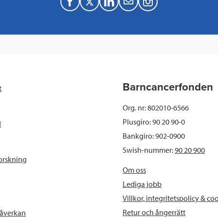
F
T
L
M
a
w
i
a
c
i
n
i
e
t
k
l
b
t
e
Barncancerfonden
t
o
e
d
Org. nr: 802010-6566
o
r
I
Plusgiro: 90 20 90-0
d
Bankgiro: 902-0900
k
n
Swish-nummer:
90 20 900
orskning
Om oss
Lediga jobb
Villkor, integritetspolicy & co
Retur och ångerrätt
påverkan