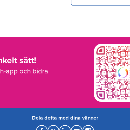
kelt sätt!
sh-app och bidra
Dela detta med dina vänner