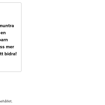
pmuntra
 en
barn
oss mer
t bidra!
ehållet.