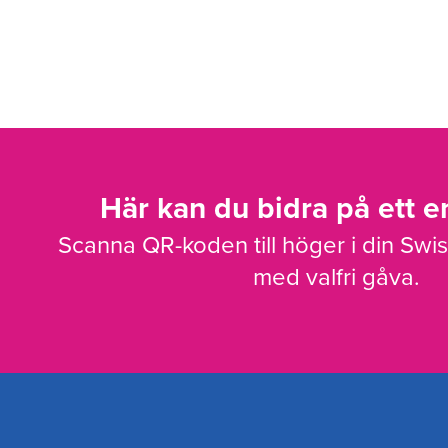
Här kan du bidra på ett en
Scanna QR-koden till höger i din Swi
med valfri gåva.