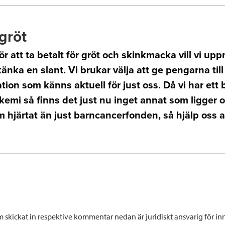
gröt
 för att ta betalt för gröt och skinkmacka vill vi up
 skänka en slant. Vi brukar välja att ge pengarna till
tion som känns aktuell för just oss. Då vi har ett 
emi så finns det just nu inget annat som ligger 
 hjärtat än just barncancerfonden, så hjälp oss at
 skickat in respektive kommentar nedan är juridiskt ansvarig för inn