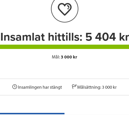
o
e
d
o
r
I
k
n
Insamlat hittills:
5 404 kr
Mål:
3 000 kr
Insamlingen har stängt
Målsättning: 3 000 kr