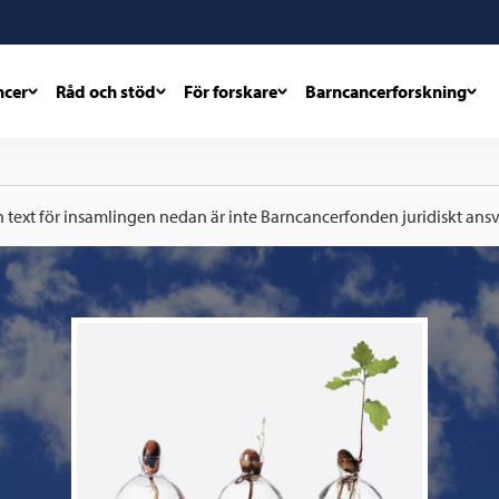
ncer
Råd och stöd
För forskare
Barncancerforskning
h text för insamlingen nedan är inte Barncancerfonden juridiskt ansva