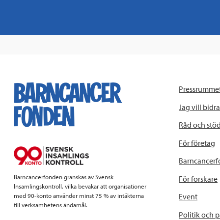
Pressrumme
Jag vill bidra
Råd och stö
För företag
Barncancerf
Barncancerfonden granskas av Svensk
För forskare
Insamlingskontroll, vilka bevakar att organisationer
Event
med 90-konto använder minst 75 % av intäkterna
till verksamhetens ändamål.
Politik och 