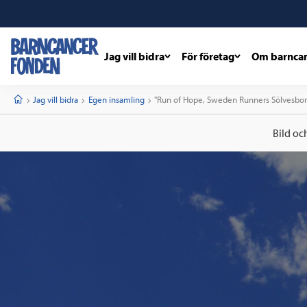
Jag vill bidra
För företag
Om barnca
barncancerfonden
startsida
Start
Jag vill bidra
Egen insamling
Current:
"Run of Hope, Sweden Runners Sölvesbor
Bild oc