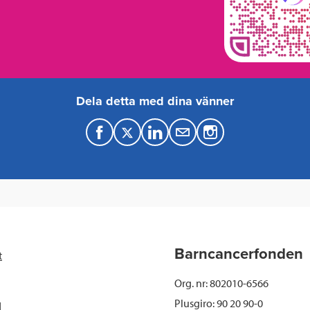
Dela detta med dina vänner
F
T
L
M
a
w
i
a
c
i
n
i
e
t
k
l
b
t
e
Barncancerfonden
t
o
e
d
Org. nr: 802010-6566
o
r
I
Plusgiro: 90 20 90-0
d