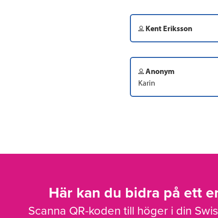
Kent Eriksson
Anonym
Karin
Här kan du bidra på ett en
Scanna QR-koden till höger i din Swi