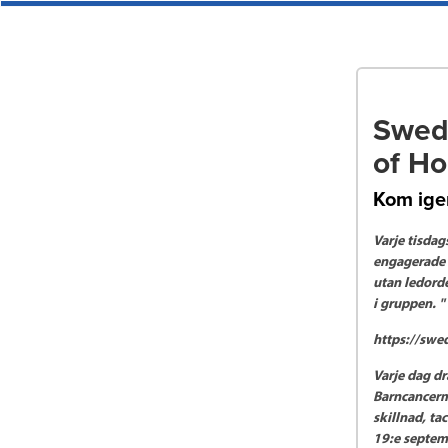
Swed
of Ho
Kom igen
Varje tisdag
engagerade o
utan ledord
i gruppen. " 
https://swe
Varje dag dr
Barncancerm
skillnad, ta
19:e septem