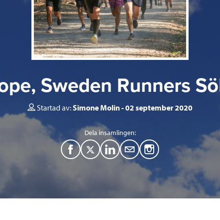
ope, Sweden Runners Sö
Startad av:
Simone Molin
02 september 2020
Dela insamlingen:
F
T
L
M
a
w
i
a
c
i
n
i
e
t
k
l