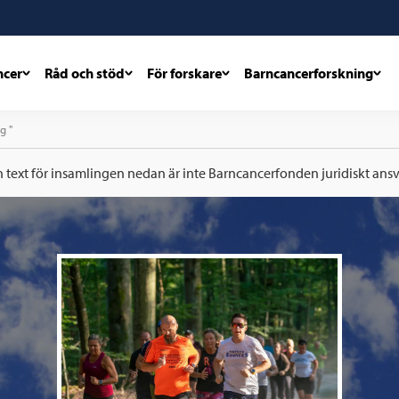
ncer
Råd och stöd
För forskare
Barncancerforskning
g "
h text för insamlingen nedan är inte Barncancerfonden juridiskt ansva