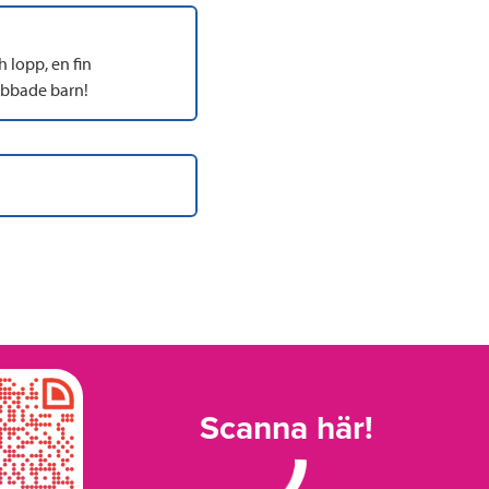
 lopp, en fin
abbade barn!
Scanna här!