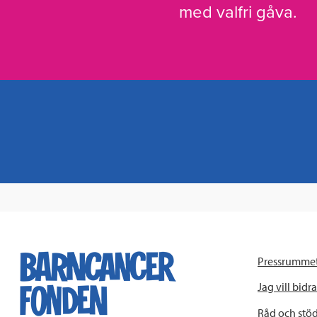
med valfri gåva.
Pressrumme
Jag vill bidra
Råd och stö