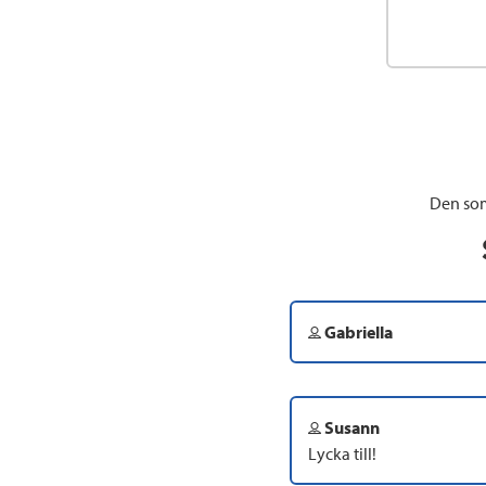
Den som
Gabriella
Susann
Lycka till!