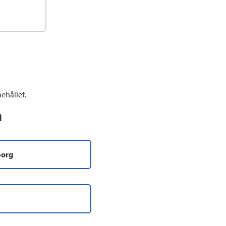
ehållet.
n
borg