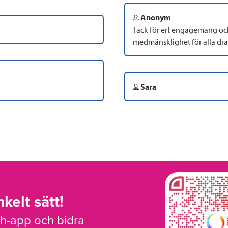
Anonym
Tack för ert engagemang och
medmänsklighet för alla dr
Sara
kelt sätt!
sh-app och bidra