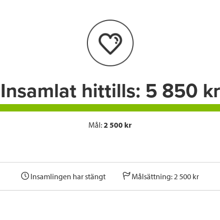
b
t
e
o
e
d
o
r
I
k
n
Insamlat hittills:
5 850 kr
Mål:
2 500 kr
Insamlingen har stängt
Målsättning: 2 500 kr