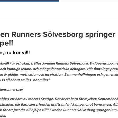
en Runners Sölvesborg springer
pe!!
, nu kör vi!!!
skväll i ur och skur, träffas Sweden Runners Sölvesborg. En löpargrupp m
ch kunniga ledare, och många fantastiska deltagare. Här finns inga pres
en är glädje, motivation och inspiration. Sammanhållningen och gemensk
I'ts all about smiles- not miles"
denrunners.se/
abbas ett barn av cancer i Sverige. Det är ett barn för mycket! September ä
ånaden, där Barncancerfonden kraftsamlar i kampen mot barncancer. Alla
ck för att just du vill hjälpa till!! Sweden Runners Sölvesborg springer Ru
ber.