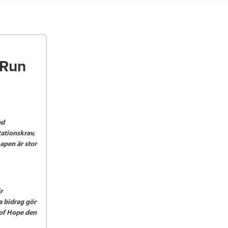
 Run
ed
tationskrav,
apen är stor
r
 bidrag gör
n of Hope den