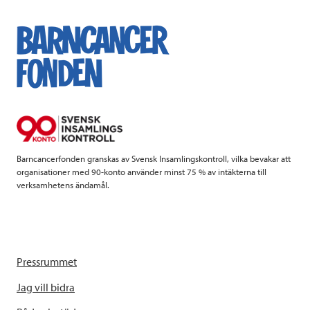
c
i
n
i
e
t
k
l
b
t
e
o
e
d
o
r
I
k
n
Barncancerfonden granskas av Svensk Insamlingskontroll, vilka bevakar att
organisationer med 90-konto använder minst 75 % av intäkterna till
verksamhetens ändamål.
Pressrummet
Jag vill bidra