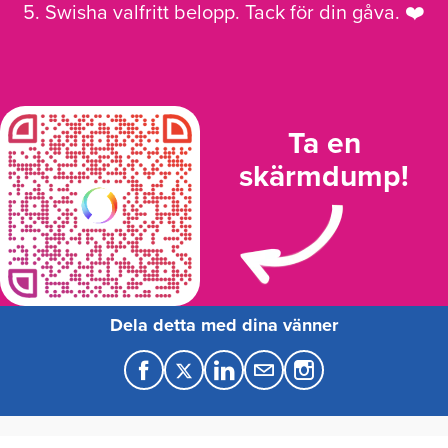
5. Swisha valfritt belopp. Tack för din gåva. ❤️
Ta en
skärmdump!
Dela detta med dina vänner
F
T
L
M
a
w
i
a