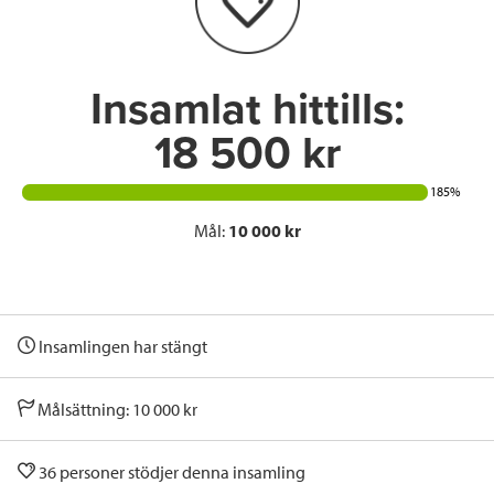
o
r
I
k
n
Insamlat hittills:
18 500 kr
185%
Mål:
10 000 kr
Insamlingen har stängt
Målsättning: 10 000 kr
36 personer stödjer denna insamling