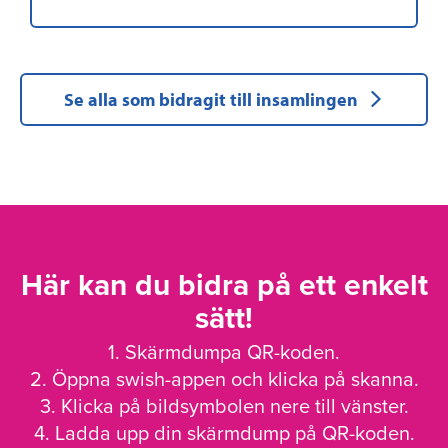
Se alla som bidragit till insamlingen
Här kan du bidra på ett enkelt
sätt!
1. Skärmdumpa QR-koden.
2. Öppna swish-appen och klicka på skanna.
3. Klicka på bildsymbolen nere till vänster.
4. Ladda upp din skärmdump på QR-koden.