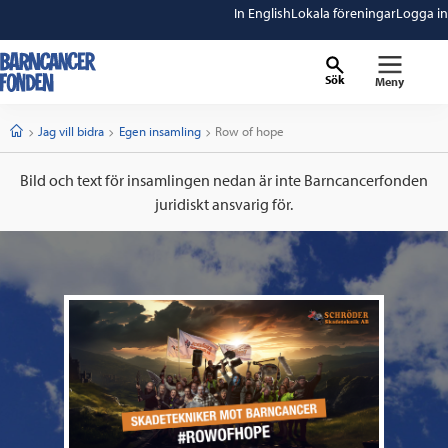
In English
Lokala föreningar
Logga in
Sök
Meny
barncancerfonden
startsida
Start
Jag vill bidra
Egen insamling
Current:
Row of hope
Bild och text för insamlingen nedan är inte Barncancerfonden
juridiskt ansvarig för.