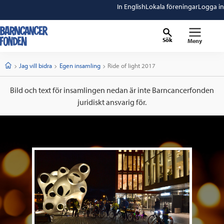
In English
Lokala föreningar
Logga in
Sök
Meny
barncancerfonden
startsida
Start
Jag vill bidra
Egen insamling
Current:
Ride of light 2017
Bild och text för insamlingen nedan är inte Barncancerfonden
juridiskt ansvarig för.