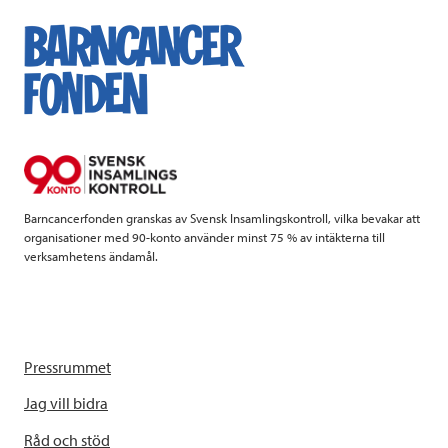
e
t
k
l
b
t
e
o
e
d
o
r
I
k
n
Barncancerfonden granskas av Svensk Insamlingskontroll, vilka bevakar att
organisationer med 90-konto använder minst 75 % av intäkterna till
verksamhetens ändamål.
Pressrummet
Jag vill bidra
Råd och stöd