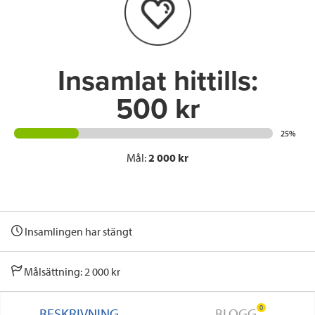
o
r
I
k
n
Insamlat hittills:
500 kr
25%
Mål:
2 000 kr
Insamlingen har stängt
Målsättning: 2 000 kr
0
BESKRIVNING
BLOGG