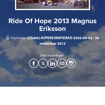
Ride Of Hope 2013 Magnus
Eriksson
Startad av:
(Okänt) AVPERSONIFIERAD 2020-09-02
30
november 2012
Dela insamlingen:
F
T
L
M
a
w
i
a
c
i
n
i
e
t
k
l
b
t
e