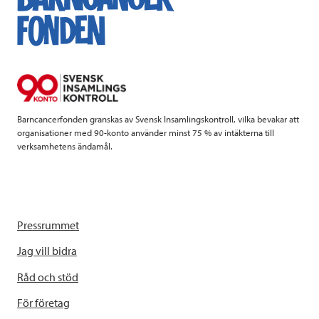
b
t
e
o
e
d
o
r
I
k
n
Barncancerfonden granskas av Svensk Insamlingskontroll, vilka bevakar att
organisationer med 90-konto använder minst 75 % av intäkterna till
verksamhetens ändamål.
Pressrummet
Jag vill bidra
Råd och stöd
För företag