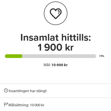
o
e
d
o
r
I
k
n
Insamlat hittills:
1 900 kr
19%
Mål:
10 000 kr
Insamlingen har stängt
Målsättning: 10 000 kr