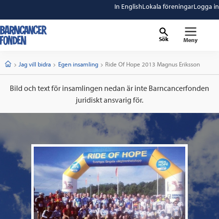
In English
Lokala föreningar
Logga in
Sök
Meny
barncancerfonden
startsida
Start
Jag vill bidra
Egen insamling
Current:
Ride Of Hope 2013 Magnus Eriksson
Bild och text för insamlingen nedan är inte Barncancerfonden
juridiskt ansvarig för.