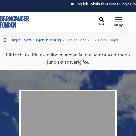
In English
Lokala föreningar
Logga in
Sök
Meny
barncancerfonden
startsida
Start
Jag vill bidra
Egen insamling
Current:
Ride of Hope 2013- Göran Häger
Bild och text för insamlingen nedan är inte Barncancerfonden
juridiskt ansvarig för.