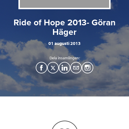
Ride of Hope 2013- Göran
Häger
01 augusti 2013
Dela insamlingen:
F
T
L
M
a
w
i
a
c
i
n
i
e
t
k
l
b
t
e
o
e
d