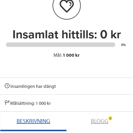
o
r
I
k
n
Insamlat hittills:
0 kr
0%
Mål:
1 000 kr
Insamlingen har stängt
Målsättning: 1 000 kr
0
BESKRIVNING
BLOGG