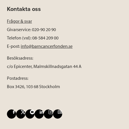
Kontakta oss
Frågor & svar
Givarservice: 020-90 20 90
Telefon (vxl): 08-584 209 00
E-post:
info@barncancerfonden.se
Besöksadress:
c/o Epicenter, Malmskillnadsgatan 44 A
Postadress:
Box 3426, 103 68 Stockholm
F
X
Y
L
I
B
a
o
i
n
l