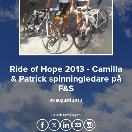
Ride of Hope 2013 - Camilla
& Patrick spinningledare på
F&S
08 augusti 2013
Dela insamlingen:
F
T
L
M