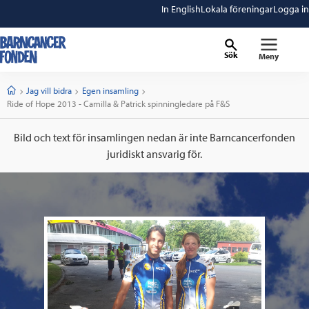
In English
Lokala föreningar
Logga in
Sök
Meny
barncancerfonden
startsida
Start
Jag vill bidra
Egen insamling
Current:
Ride of Hope 2013 - Camilla & Patrick spinningledare på F&S
Bild och text för insamlingen nedan är inte Barncancerfonden
juridiskt ansvarig för.