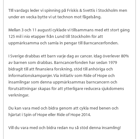
TIll vardags leder vi spinning på Friskis & Svettis i Stockholm men
under en vecka bytte vi ut technon mot fågelsång.
Mellan 3 och 11 augusti cyklade vi tillsammans med ett stort gäng
125 mil i nio etapper från Lund till Stockholm för att
uppmärksamma och samla in pengar till Barncancerfonden.
I Sverige drabbas ett barn varje dag av cancer. Idag överlever 80%
av barnen som drabbas. Barncancerfonden har sedan 1979
bidragit till att finansiera forskning, stöd till anhöriga och
informationskampanjer. Via initiativ som Ride of Hope och
insamlingar som denna uppmärksammas barncancern och
förutsättningar skapas för att ytterligare reducera sjukdomens
verkningar.
Du kan vara med och bidra genom att cykla med benen och
hjärtat i Spin of Hope eller Ride of Hope 2014.
Vill du vara med och bidra redan nu så stöd denna insamling!