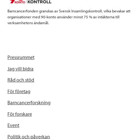
k
n
Barncancerfonden granskas av Svensk Insamlingskontroll, vilka bevakar att
organisationer med 90-konto använder minst 75 % av intäkterna till
verksamhetens ändamål.
Pressrummet
Jag vill bidra
Råd och stöd
För företag
Barncancerforskning
För forskare
Event
Politik och påverkan