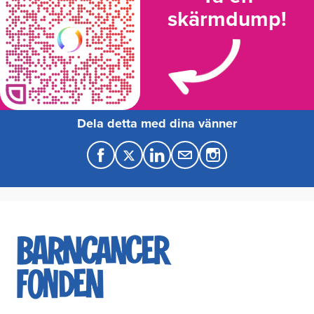
skärmdump!
Dela detta med dina vänner
F
T
L
M
a
w
i
a
c
i
n
i
e
t
k
l
b
t
e
o
e
d