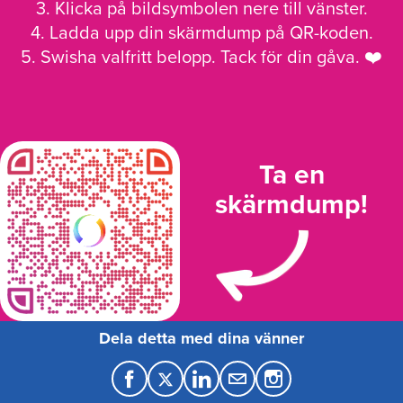
3. Klicka på bildsymbolen nere till vänster.
4. Ladda upp din skärmdump på QR-koden.
5. Swisha valfritt belopp. Tack för din gåva. ❤️
Ta en
skärmdump!
Dela detta med dina vänner
F
T
L
M