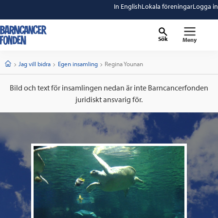
In English
Lokala föreningar
Logga in
Sök
Meny
barncancerfonden
startsida
Start
Jag vill bidra
Egen insamling
Current:
Regina Younan
Bild och text för insamlingen nedan är inte Barncancerfonden
juridiskt ansvarig för.