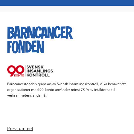
a
w
i
a
c
i
n
i
e
t
k
l
b
t
e
o
e
d
o
r
I
k
n
Barncancerfonden granskas av Svensk Insamlingskontroll, vilka bevakar att
organisationer med 90-konto använder minst 75 % av intäkterna till
verksamhetens ändamål.
Pressrummet