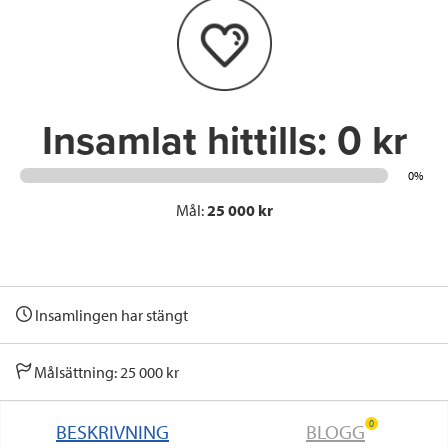
o
e
d
o
r
I
k
n
Insamlat hittills:
0 kr
0%
Mål:
25 000 kr
Insamlingen har stängt
Målsättning: 25 000 kr
0
BESKRIVNING
BLOGG