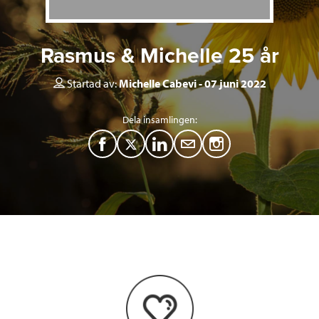
Rasmus & Michelle 25 år
Startad av:
Michelle Cabevi
07 juni 2022
Dela insamlingen:
F
T
L
M
a
w
i
a
c
i
n
i
e
t
k
l
b
t
e
o
e
d
o
r
I