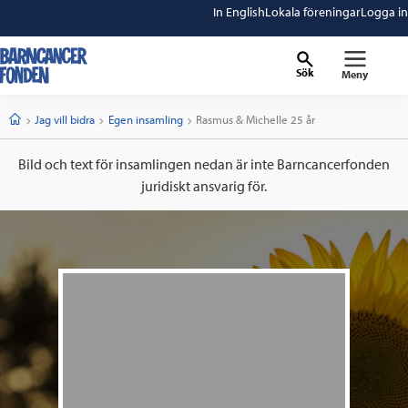
In English
Lokala föreningar
Logga in
Sök
Meny
barncancerfonden
startsida
Start
Jag vill bidra
Egen insamling
Current:
Rasmus & Michelle 25 år
Bild och text för insamlingen nedan är inte Barncancerfonden
juridiskt ansvarig för.