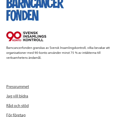
b
t
e
o
e
d
o
r
I
k
n
Barncancerfonden granskas av Svensk Insamlingskontroll, vilka bevakar att
organisationer med 90-konto använder minst 75 % av intäkterna till
verksamhetens ändamål.
Pressrummet
Jag vill bidra
Råd och stöd
För företag