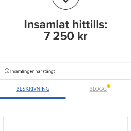
k
n
Insamlat hittills:
7 250 kr
Insamlingen har stängt
0
BESKRIVNING
BLOGG