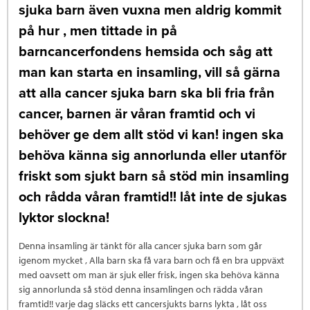
sjuka barn även vuxna men aldrig kommit
på hur , men tittade in på
barncancerfondens hemsida och såg att
man kan starta en insamling, vill så gärna
att alla cancer sjuka barn ska bli fria från
cancer, barnen är våran framtid och vi
behöver ge dem allt stöd vi kan! ingen ska
behöva känna sig annorlunda eller utanför
friskt som sjukt barn så stöd min insamling
och rådda våran framtid!! låt inte de sjukas
lyktor slockna!
Denna insamling är tänkt för alla cancer sjuka barn som går
igenom mycket , Alla barn ska få vara barn och få en bra uppväxt
med oavsett om man är sjuk eller frisk, ingen ska behöva känna
sig annorlunda så stöd denna insamlingen och rädda våran
framtid!! varje dag släcks ett cancersjukts barns lykta , låt oss