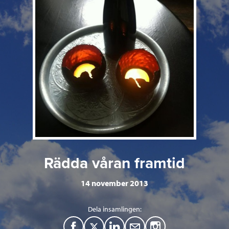
Rädda våran framtid
14 november 2013
Dela insamlingen:
F
T
L
M