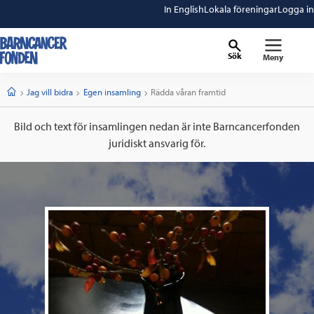
In English
Lokala föreningar
Logga in
Sök
Meny
barncancerfonden
startsida
Start
Jag vill bidra
Egen insamling
Current:
Rädda våran framtid
Bild och text för insamlingen nedan är inte Barncancerfonden
juridiskt ansvarig för.