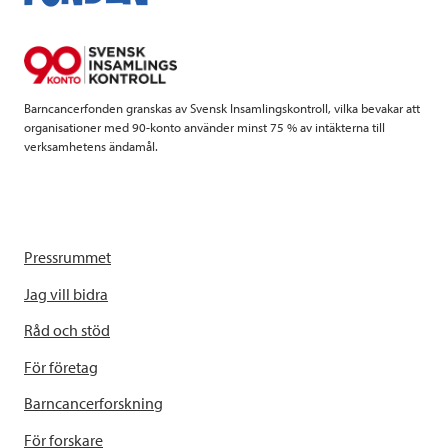
o
e
d
o
r
I
k
n
Barncancerfonden granskas av Svensk Insamlingskontroll, vilka bevakar att
organisationer med 90-konto använder minst 75 % av intäkterna till
verksamhetens ändamål.
Pressrummet
Jag vill bidra
Råd och stöd
För företag
Barncancerforskning
För forskare