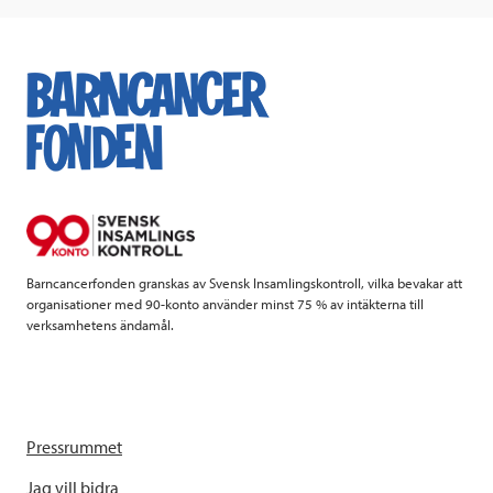
c
i
n
i
e
t
k
l
b
t
e
o
e
d
o
r
I
k
n
Barncancerfonden granskas av Svensk Insamlingskontroll, vilka bevakar att
organisationer med 90-konto använder minst 75 % av intäkterna till
verksamhetens ändamål.
Pressrummet
Jag vill bidra