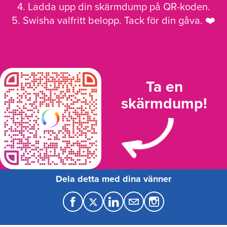
4. Ladda upp din skärmdump på QR-koden.
5. Swisha valfritt belopp. Tack för din gåva. ❤️
Ta en
skärmdump!
Dela detta med dina vänner
F
T
L
M
a
w
i
a