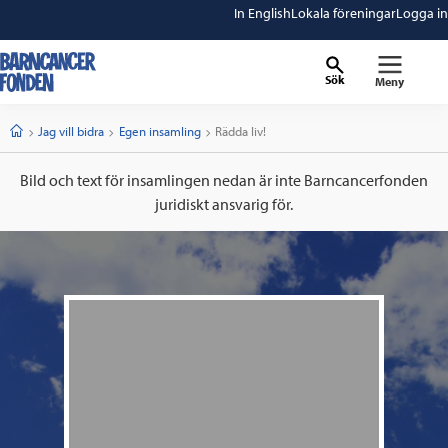
In English
Lokala föreningar
Logga in
Sök
Meny
barncancerfonden
startsida
Start
Jag vill bidra
Egen insamling
Current:
Rädda liv!
Bild och text för insamlingen nedan är inte Barncancerfonden
juridiskt ansvarig för.