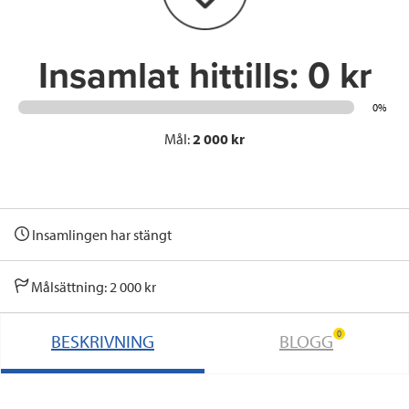
k
n
Insamlat hittills:
0 kr
0%
Mål:
2 000 kr
Insamlingen har stängt
Målsättning: 2 000 kr
0
BESKRIVNING
BLOGG