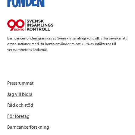
o
e
d
o
r
I
k
n
Barncancerfonden granskas av Svensk Insamlingskontroll, vilka bevakar att
organisationer med 90-konto använder minst 75 % av intäkterna till
verksamhetens ändamål.
Pressrummet
Jag vill bidra
Råd och stöd
För företag
Barncancerforskning