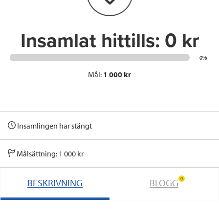
k
n
Insamlat hittills:
0 kr
0%
Mål:
1 000 kr
Insamlingen har stängt
Målsättning: 1 000 kr
0
BESKRIVNING
BLOGG