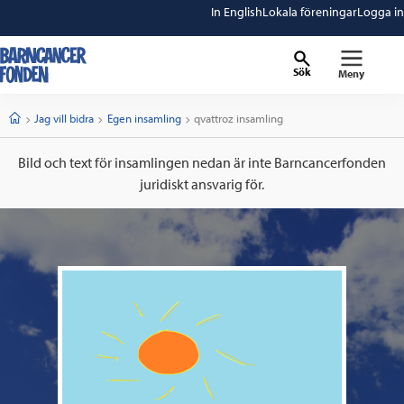
In English
Lokala föreningar
Logga in
Sök
Meny
barncancerfonden
startsida
Start
Jag vill bidra
Egen insamling
Current:
qvattroz insamling
Bild och text för insamlingen nedan är inte Barncancerfonden
juridiskt ansvarig för.