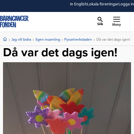
In English
Lokala föreningar
Logga in
Sök
Meny
barncancerfonden
startsida
Start
Jag vill bidra
Egen insamling
Pysselverkstaden
Current:
Då var det dags igen!
Då var det dags igen!