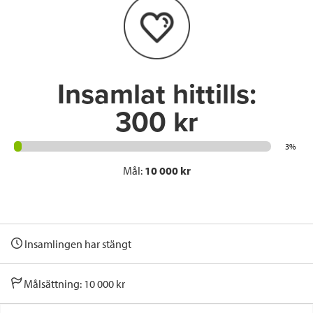
o
e
d
o
r
I
k
n
Insamlat hittills:
300 kr
3%
Mål:
10 000 kr
Insamlingen har stängt
Målsättning: 10 000 kr