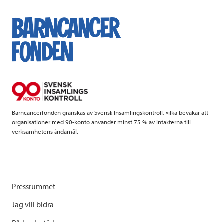
c
i
n
i
e
t
k
l
b
t
e
o
e
d
o
r
I
k
n
Barncancerfonden granskas av Svensk Insamlingskontroll, vilka bevakar att
organisationer med 90-konto använder minst 75 % av intäkterna till
verksamhetens ändamål.
Pressrummet
Jag vill bidra