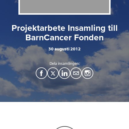
Projektarbete Insamling till
BarnCancer Fonden
30 augusti 2012
Dela insamlingen:
F
T
L
M
a
w
i
a
c
i
n
i
e
t
k
l
b
t
e