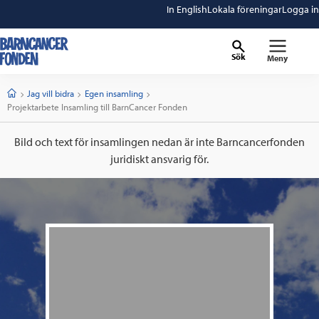
In English
Lokala föreningar
Logga in
Sök
Meny
barncancerfonden
startsida
Start
Jag vill bidra
Egen insamling
Current:
Projektarbete Insamling till BarnCancer Fonden
Bild och text för insamlingen nedan är inte Barncancerfonden
juridiskt ansvarig för.