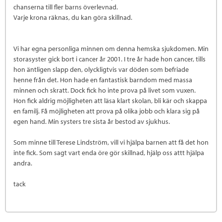
chanserna till fler barns överlevnad.
Varje krona räknas, du kan göra skillnad.
Vi har egna personliga minnen om denna hemska sjukdomen. Min
storasyster gick bort i cancer år 2001. I tre år hade hon cancer, tills
hon äntligen slapp den, olyckligtvis var döden som befriade
henne från det. Hon hade en fantastisk barndom med massa
minnen och skratt. Dock fick ho inte prova på livet som vuxen.
Hon fick aldrig möjligheten att läsa klart skolan, bli kär och skappa
en familj. Få möjligheten att prova på olika jobb och klara sig på
egen hand. Min systers tre sista år bestod av sjukhus.
Som minne till Terese Lindström, vill vi hjälpa barnen att få det hon
inte fick. Som sagt vart enda öre gör skillnad, hjälp oss attt hjälpa
andra.
tack