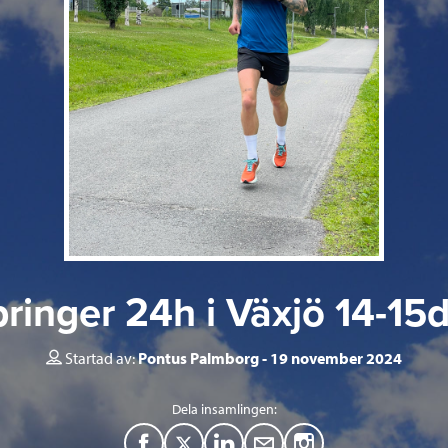
ringer 24h i Växjö 14-1
Startad av:
Pontus Palmborg
19 november 2024
Dela insamlingen:
F
T
L
M