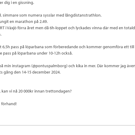
er dig i en gissning.
f.d. simmare som numera sysslar med långdistanstrathlon.
rungit en marathon på 2.49.
PRT i Växjö förra året men då 6h-loppet och lyckades vinna där med en totald
.
ett 6,5h pass på löparbana som förberedande och kommer genomföra ett till
e pass på löparbana under 10-12h också.
 på min instagram (@pontuspalmborg) och kika in mer. Där kommer jag äve
ts gång den 14-15 december 2024.
, kan vi nå 20 000kr innan trettondagen?
å förhand!