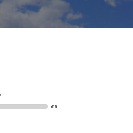
r
61%