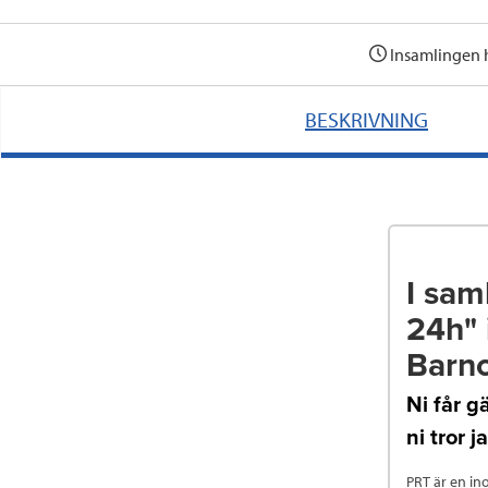
Insamlingen 
BESKRIVNING
I sam
24h" 
Barn
Ni får g
ni tror 
PRT är en in