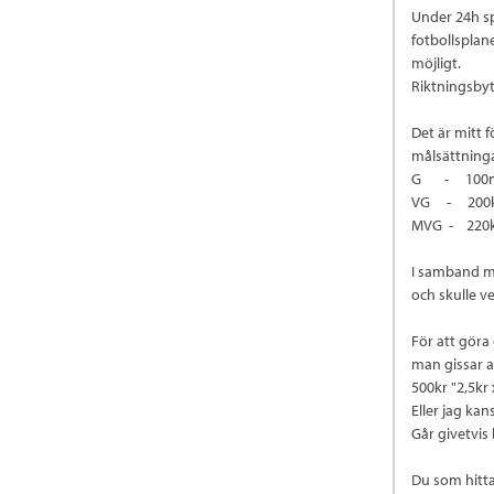
Under 24h sp
fotbollsplan
möjligt.
Riktningsbyt
Det är mitt 
målsättninga
G - 100mil
VG - 200
MVG - 220
I samband me
och skulle v
För att göra 
man gissar a
500kr "2,5kr
Eller jag ka
Går givetvis 
Du som hitta