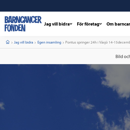
Jag vill bidra
För företag
Om barnca
barncancerfonden
startsida
Start
Jag vill bidra
Egen insamling
Current:
Pontus springer 24h i Växjö 14-15decem
Bild oc