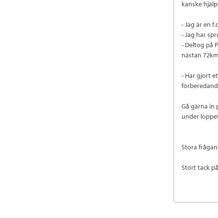
kanske hjälp
- Jag är en 
- Jag har sp
- Deltog på 
nästan 72km
- Har gjort 
förberedand
Gå gärna in
under loppe
Stora frågan
Stort tack p