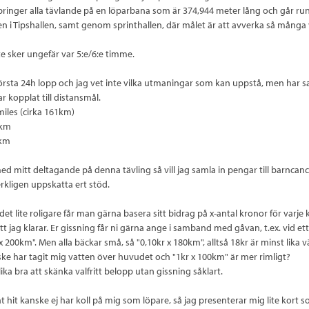
ringer alla tävlande på en löparbana som är 374,944 meter lång och går ru
en i Tipshallen, samt genom sprinthallen, där målet är att avverka så många
e sker ungefär var 5:e/6:e timme.
första 24h lopp och jag vet inte vilka utmaningar som kan uppstå, men har sat
r kopplat till distansmål.
es (cirka 161km)
km
km
d mitt deltagande på denna tävling så vill jag samla in pengar till barnca
erkligen uppskatta ert stöd.
det lite roligare får man gärna basera sitt bidrag på x-antal kronor för varje
tt jag klarar. Er gissning får ni gärna ange i samband med gåvan, t.ex. vid e
 x 200km". Men alla bäckar små, så "0,10kr x 180km", alltså 18kr är minst lika
nske har tagit mig vatten över huvudet och "1kr x 100km" är mer rimligt?
lika bra att skänka valfritt belopp utan gissning såklart.
t hit kanske ej har koll på mig som löpare, så jag presenterar mig lite kort 