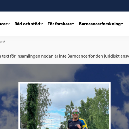
ncer
Råd och stöd
För forskare
Barncancerforskning
ber!
h text för insamlingen nedan är inte Barncancerfonden juridiskt ansva