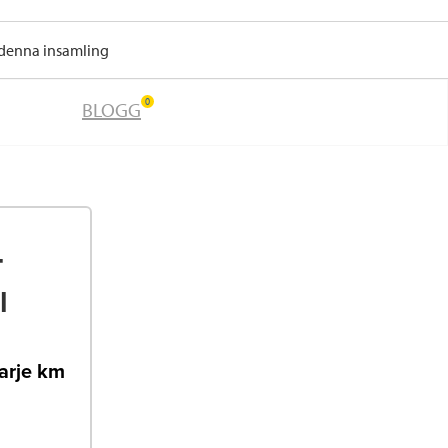
 denna insamling
0
BLOGG
T
l
varje km