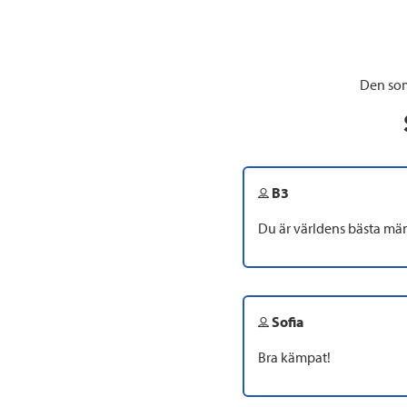
Den som
B3
Du är världens bästa mä
Sofia
Bra kämpat!