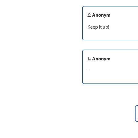
Anonym
Keep it up!
Anonym
-