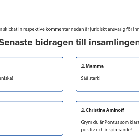
 skickat in respektive kommentar nedan är juridiskt ansvarig för inn
Senaste bidragen till insamlinge
Mamma
nniska!
Såå stark!
Christine Aminoff
Grym du är Pontus som klarat
positiv och inspirerande!