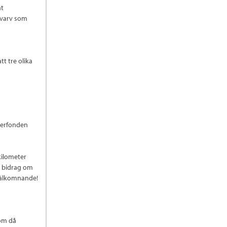
nt
 varv som
t tre olika
ncerfonden
 kilometer
tt bidrag om
 välkomnande!
som då