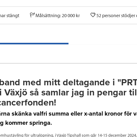
har stängt
Målsättning: 20 000 kr
52 personer stödjer
band med mitt deltagande i "PR
i Växjö så samlar jag in pengar til
cancerfonden!
ärna skänka valfri summa eller x-antal kronor för 
jag kommer springa.
omhustävling för ultralöpning, i Växjö Tipshall som går 14-15 december 2024.