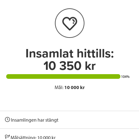
b
t
e
o
e
d
o
r
I
k
n
Insamlat hittills:
10 350 kr
104%
Mål:
10 000 kr
Insamlingen har stängt
Målsättning: 10 000 kr