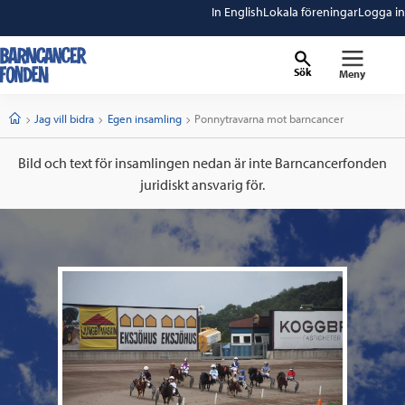
In English
Lokala föreningar
Logga in
Sök
Meny
barncancerfonden
startsida
Start
Jag vill bidra
Egen insamling
Current:
Ponnytravarna mot barncancer
Bild och text för insamlingen nedan är inte Barncancerfonden
juridiskt ansvarig för.