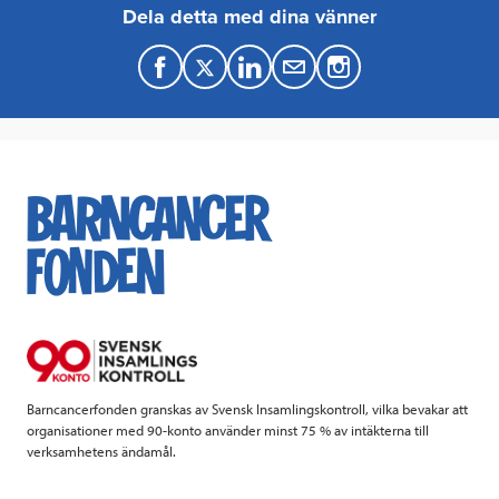
Dela detta med dina vänner
F
T
L
M
a
w
i
a
c
i
n
i
e
t
k
l
b
t
e
o
e
d
o
r
I
k
n
Barncancerfonden granskas av Svensk Insamlingskontroll, vilka bevakar att
organisationer med 90-konto använder minst 75 % av intäkterna till
verksamhetens ändamål.