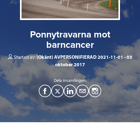
Ponnytravarna mot
barncancer
Startad av:
(Okänt) AVPERSONIFIERAD 2021-11-01
03
oktober 2017
Dela insamlingen:
F
T
L
M
a
w
i
a
c
i
n
i
e
t
k
l