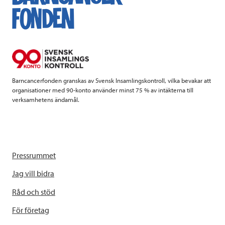
b
t
e
o
e
d
o
r
I
k
n
Barncancerfonden granskas av Svensk Insamlingskontroll, vilka bevakar att
organisationer med 90-konto använder minst 75 % av intäkterna till
verksamhetens ändamål.
Pressrummet
Jag vill bidra
Råd och stöd
För företag