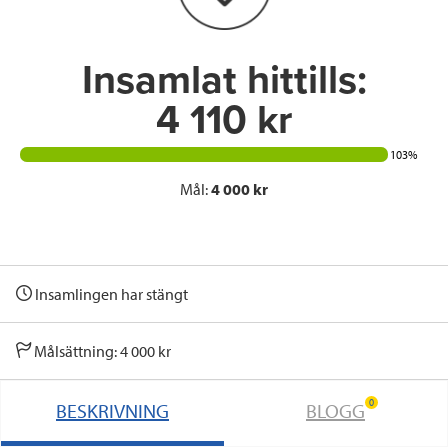
k
n
Insamlat hittills:
4 110 kr
103%
Mål:
4 000 kr
Insamlingen har stängt
Målsättning: 4 000 kr
0
BESKRIVNING
BLOGG