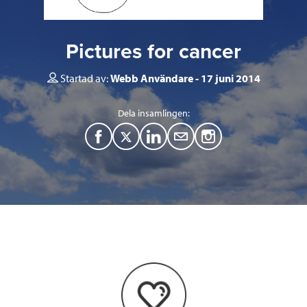
Pictures for cancer
Startad av:
Webb Användare
17 juni 2014
Dela insamlingen:
F
T
L
M
a
w
i
a
c
i
n
i
e
t
k
l
b
t
e
o
e
d
o
r
I