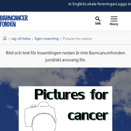
In English
Lokala föreningar
Logga in
Sök
Meny
barncancerfonden
startsida
Start
Jag vill bidra
Egen insamling
Current:
Pictures for cancer
Bild och text för insamlingen nedan är inte Barncancerfonden
juridiskt ansvarig för.