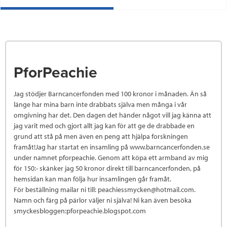
PforPeachie
Jag stödjer Barncancerfonden med 100 kronor i månaden. Än så
länge har mina barn inte drabbats själva men många i vår
omgivning har det. Den dagen det händer något vill jag känna att
jag varit med och gjort allt jag kan för att ge de drabbade en
grund att stå på men även en peng att hjälpa forskningen
framåt!Jag har startat en insamling på www.barncancerfonden.se
under namnet pforpeachie. Genom att köpa ett armband av mig
för 150:- skänker jag 50 kronor direkt till barncancerfonden, på
hemsidan kan man följa hur insamlingen går framåt.
För beställning mailar ni till: peachiessmycken@hotmail.com.
Namn och färg på pärlor väljer ni själva! Ni kan även besöka
smyckesbloggen:pforpeachie.blogspot.com