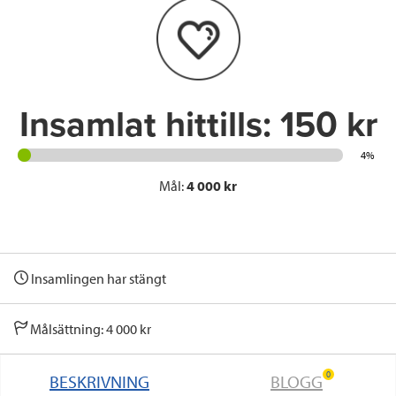
o
e
d
o
r
I
k
n
Insamlat hittills:
150 kr
4%
Mål:
4 000 kr
Insamlingen har stängt
Målsättning: 4 000 kr
0
BESKRIVNING
BLOGG