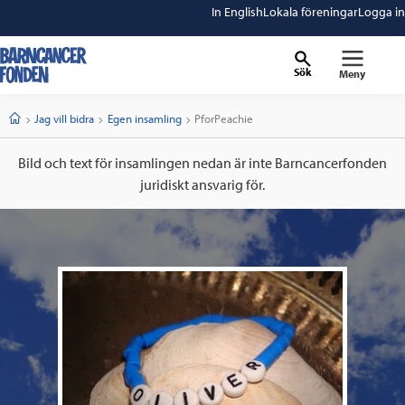
In English
Lokala föreningar
Logga in
Sök
Meny
barncancerfonden
startsida
Start
Jag vill bidra
Egen insamling
Current:
PforPeachie
Bild och text för insamlingen nedan är inte Barncancerfonden
juridiskt ansvarig för.