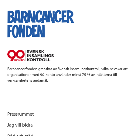
c
i
n
i
e
t
k
l
b
t
e
o
e
d
o
r
I
k
n
Barncancerfonden granskas av Svensk Insamlingskontroll, vilka bevakar att
organisationer med 90-konto använder minst 75 % av intäkterna till
verksamhetens ändamål.
Pressrummet
Jag vill bidra
Råd och stöd