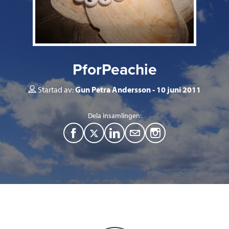
PforPeachie
Startad av:
Gun Petra Andersson
10 juni 2011
Dela insamlingen:
F
T
L
M
a
w
i
a
c
i
n
i
e
t
k
l
b
t
e