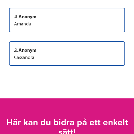
Anonym
Amanda
Anonym
Cassandra
Här kan du bidra på ett enkelt
sätt!