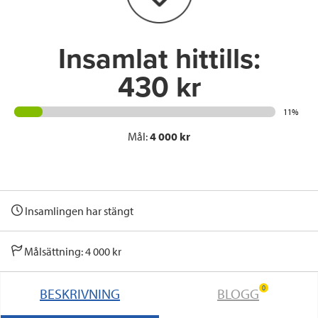
k
n
Insamlat hittills:
430 kr
11%
Mål:
4 000 kr
Insamlingen har stängt
Målsättning: 4 000 kr
0
BESKRIVNING
BLOGG