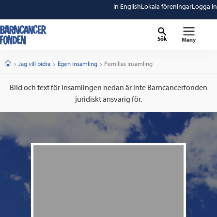
In English
Lokala föreningar
Logga in
Sök
Meny
barncancerfonden
startsida
Start
Jag vill bidra
Egen insamling
Current:
Pernillas insamling
Bild och text för insamlingen nedan är inte Barncancerfonden
juridiskt ansvarig för.