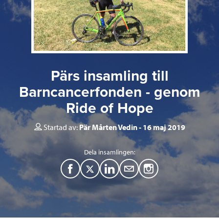
Pärs insamling till
Barncancerfonden - genom
Ride of Hope
Startad av:
Pär Mårten Vedin
16 maj 2019
Dela insamlingen:
F
T
L
M
a
w
i
a
c
i
n
i