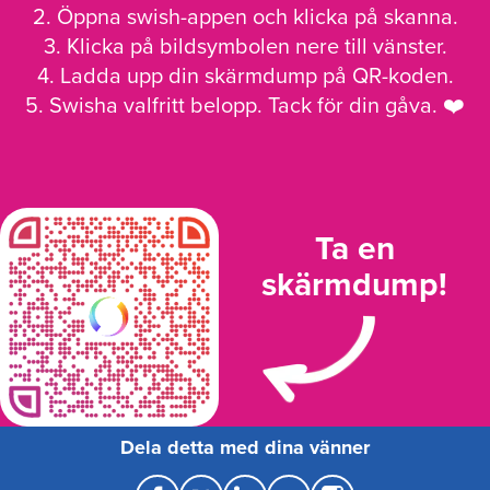
2. Öppna swish-appen och klicka på skanna.
3. Klicka på bildsymbolen nere till vänster.
4. Ladda upp din skärmdump på QR-koden.
5. Swisha valfritt belopp. Tack för din gåva. ❤️
Ta en
skärmdump!
Dela detta med dina vänner