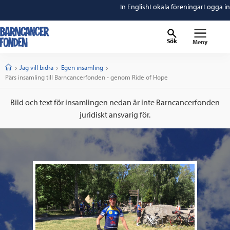
In English
Lokala föreningar
Logga in
Sök
Meny
barncancerfonden
startsida
Start
Jag vill bidra
Egen insamling
Current:
Pärs insamling till Barncancerfonden - genom Ride of Hope
Bild och text för insamlingen nedan är inte Barncancerfonden
juridiskt ansvarig för.