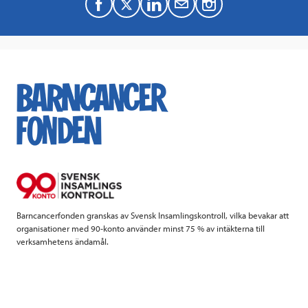
F
T
L
M
a
w
i
a
c
i
n
i
e
t
k
l
b
t
e
o
e
d
o
r
I
k
n
Barncancerfonden granskas av Svensk Insamlingskontroll, vilka bevakar att
organisationer med 90-konto använder minst 75 % av intäkterna till
verksamhetens ändamål.