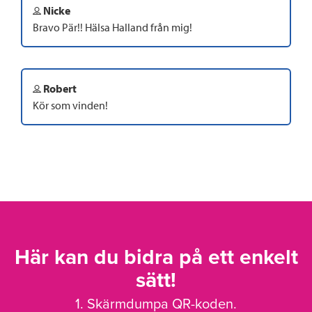
Nicke
Bravo Pär!! Hälsa Halland från mig!
Robert
Kör som vinden!
Här kan du bidra på ett enkelt
sätt!
1. Skärmdumpa QR-koden.