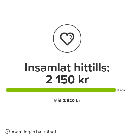
e
t
k
l
b
t
e
o
e
d
o
r
I
k
n
Insamlat hittills:
2 150 kr
106%
Mål:
2 020 kr
Insamlingen har stängt