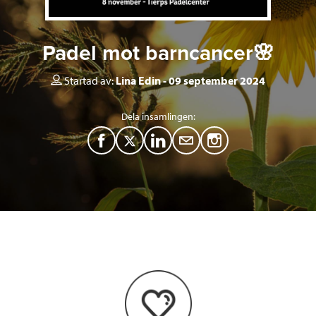
Padel mot barncancer🌸
Startad av:
Lina Edin
09 september 2024
Dela insamlingen:
F
T
L
M
a
w
i
a
c
i
n
i
e
t
k
l
b
t
e
o
e
d
o
r
I