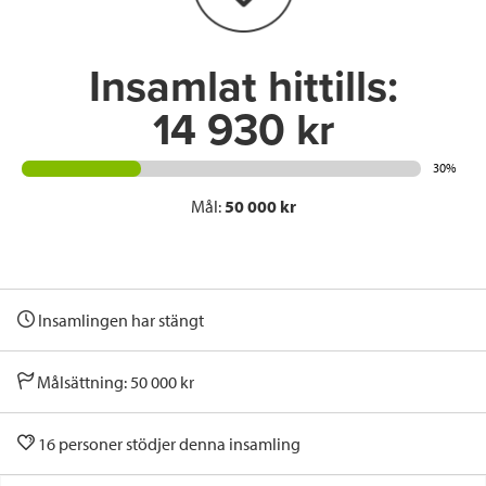
k
n
Insamlat hittills:
14 930 kr
30%
Mål:
50 000 kr
Insamlingen har stängt
Målsättning: 50 000 kr
16 personer stödjer denna insamling