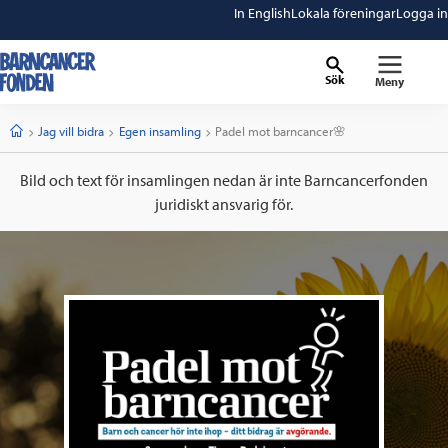
In English
Lokala föreningar
Logga in
Sök
Meny
barncancerfonden
startsida
Start
Jag vill bidra
Egen insamling
Current:
Padel mot barncancer🌸
Bild och text för insamlingen nedan är inte Barncancerfonden
juridiskt ansvarig för.