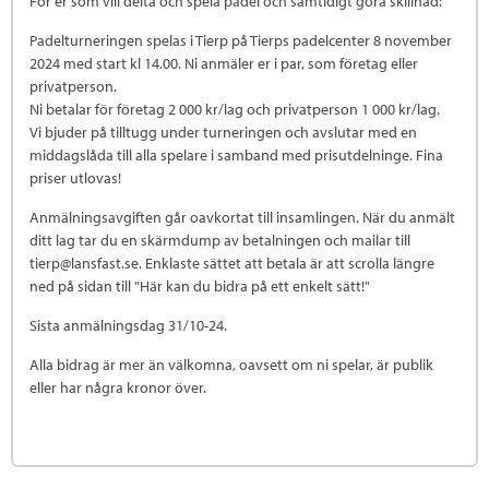
För er som vill delta och spela padel och samtidigt göra skillnad:
Padelturneringen spelas i Tierp på Tierps padelcenter 8 november
2024 med start kl 14.00. Ni anmäler er i par, som företag eller
privatperson.
Ni betalar för företag 2 000 kr/lag och privatperson 1 000 kr/lag.
Vi bjuder på tilltugg under turneringen och avslutar med en
middagslåda till alla spelare i samband med prisutdelninge. Fina
priser utlovas!
Anmälningsavgiften går oavkortat till insamlingen. När du anmält
ditt lag tar du en skärmdump av betalningen och mailar till
tierp@lansfast.se. Enklaste sättet att betala är att scrolla längre
ned på sidan till "Här kan du bidra på ett enkelt sätt!"
Sista anmälningsdag 31/10-24.
Alla bidrag är mer än välkomna, oavsett om ni spelar, är publik
eller har några kronor över.