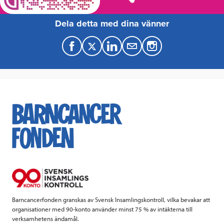
Dela detta med dina vänner
F
T
L
M
a
w
i
a
c
i
n
i
e
t
k
l
b
t
e
o
e
d
o
r
I
k
n
Barncancerfonden granskas av Svensk Insamlingskontroll, vilka bevakar att
organisationer med 90-konto använder minst 75 % av intäkterna till
verksamhetens ändamål.