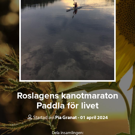
Roslagens kanotmaraton
Paddla för livet
Startad av:
Pia Granat
01 april 2024
Dela insamlingen: