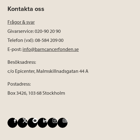
Kontakta oss
Frågor & svar
Givarservice: 020-90 20 90
Telefon (vxl): 08-584 209 00
E-post:
info@barncancerfonden.se
Besöksadress:
c/o Epicenter, Malmskillnadsgatan 44 A
Postadress:
Box 3426, 103 68 Stockholm
F
X
Y
L
I
B
a
o
i
n
l