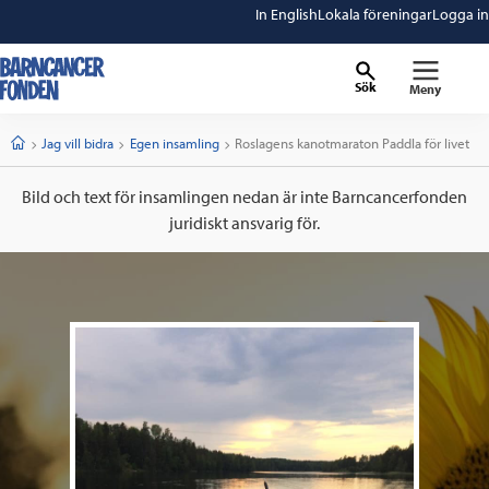
In English
Lokala föreningar
Logga in
Sök
Meny
barncancerfonden
startsida
Start
Jag vill bidra
Egen insamling
Current:
Roslagens kanotmaraton Paddla för livet
Bild och text för insamlingen nedan är inte Barncancerfonden
juridiskt ansvarig för.