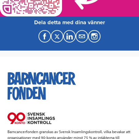
Dela detta med dina vänner
F
T
L
M
a
w
i
a
c
i
n
i
e
t
k
l
b
t
e
o
e
d
o
r
I
k
n
Barncancerfonden granskas av Svensk Insamlingskontroll, vilka bevakar att
organisationer med 90-konto använder minst 75 % av intäkterna till