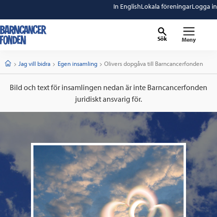
In English
Lokala föreningar
Logga in
Sök
Meny
barncancerfonden
startsida
Start
Jag vill bidra
Egen insamling
Current:
Olivers dopgåva till Barncancerfonden
Bild och text för insamlingen nedan är inte Barncancerfonden
juridiskt ansvarig för.