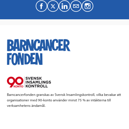
F
T
L
M
a
w
i
a
c
i
n
i
e
t
k
l
b
t
e
o
e
d
o
r
I
k
n
Barncancerfonden granskas av Svensk Insamlingskontroll, vilka bevakar att
organisationer med 90-konto använder minst 75 % av intäkterna till
verksamhetens ändamål.