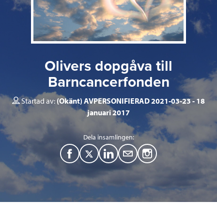
Olivers dopgåva till
Barncancerfonden
Startad av:
(Okänt) AVPERSONIFIERAD 2021-03-23
18
januari 2017
Dela insamlingen:
F
T
L
M
a
w
i
a
c
i
n
i
e
t
k
l