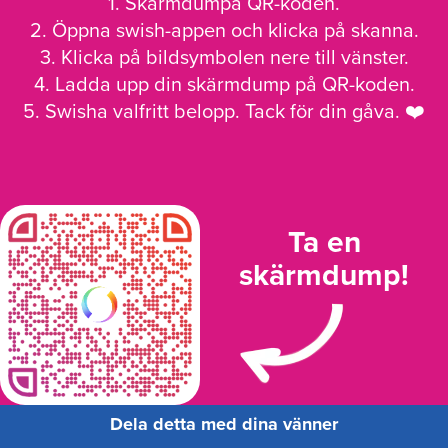
1. Skärmdumpa QR-koden.
2. Öppna swish-appen och klicka på skanna.
3. Klicka på bildsymbolen nere till vänster.
4. Ladda upp din skärmdump på QR-koden.
5. Swisha valfritt belopp. Tack för din gåva. ❤️
Ta en
skärmdump!
Dela detta med dina vänner