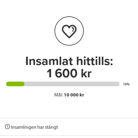
b
t
e
o
e
d
o
r
I
k
n
Insamlat hittills:
1 600 kr
16%
Mål:
10 000 kr
Insamlingen har stängt