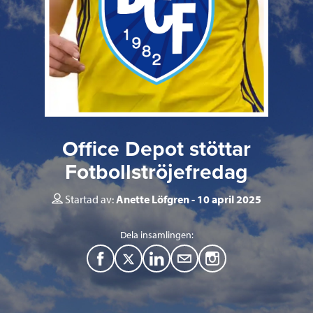
Office Depot stöttar
Fotbollströjefredag
Startad av:
Anette Löfgren
10 april 2025
Dela insamlingen:
F
T
L
M
a
w
i
a