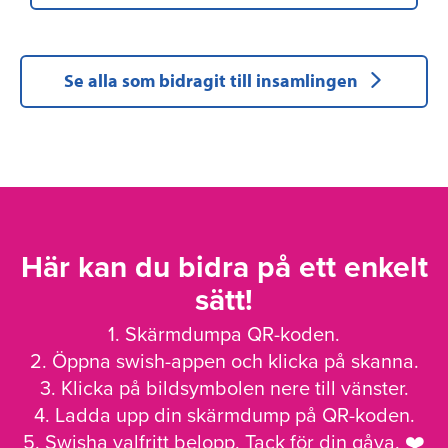
Se alla som bidragit till insamlingen
Här kan du bidra på ett enkelt
sätt!
1. Skärmdumpa QR-koden.
2. Öppna swish-appen och klicka på skanna.
3. Klicka på bildsymbolen nere till vänster.
4. Ladda upp din skärmdump på QR-koden.
5. Swisha valfritt belopp. Tack för din gåva. ❤️