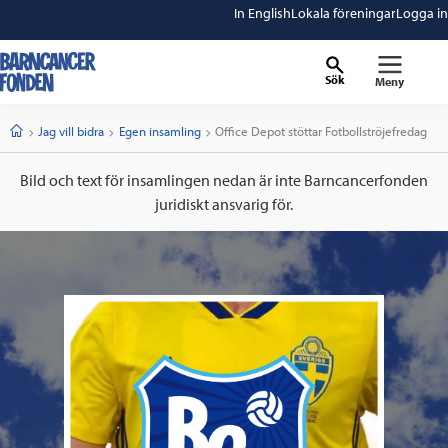
In English
Lokala föreningar
Logga in
Sök
Meny
barncancerfonden
startsida
Start
Jag vill bidra
Egen insamling
Current:
Office Depot stöttar Fotbollströjefredag
Bild och text för insamlingen nedan är inte Barncancerfonden
juridiskt ansvarig för.