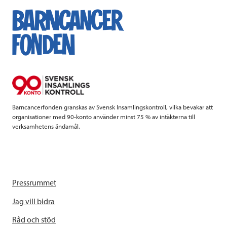
e
t
k
l
b
t
e
o
e
d
o
r
I
k
n
Barncancerfonden granskas av Svensk Insamlingskontroll, vilka bevakar att
organisationer med 90-konto använder minst 75 % av intäkterna till
verksamhetens ändamål.
Pressrummet
Jag vill bidra
Råd och stöd