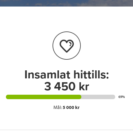
c
i
n
i
e
t
k
l
b
t
e
o
e
d
o
r
I
k
n
Insamlat hittills:
3 450 kr
69%
Mål:
5 000 kr