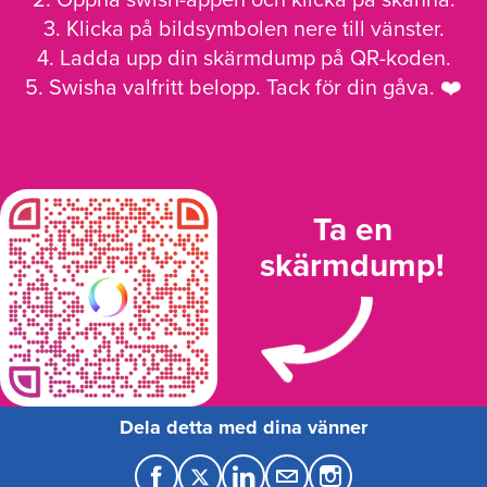
3. Klicka på bildsymbolen nere till vänster.
4. Ladda upp din skärmdump på QR-koden.
5. Swisha valfritt belopp. Tack för din gåva. ❤️
Ta en
skärmdump!
Dela detta med dina vänner
F
T
L
M