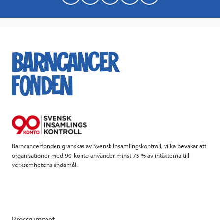
a
w
i
a
c
i
n
i
e
t
k
l
b
t
e
o
e
d
o
r
I
k
n
Barncancerfonden granskas av Svensk Insamlingskontroll, vilka bevakar att
organisationer med 90-konto använder minst 75 % av intäkterna till
verksamhetens ändamål.
Pressrummet