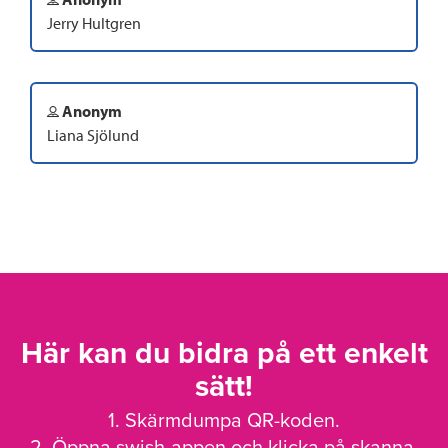
Jerry Hultgren
Anonym
Liana Sjölund
Här kan du bidra på ett enkelt
sätt!
1. Skärmdumpa QR-koden.
2. Öppna swish-appen och klicka på skanna.