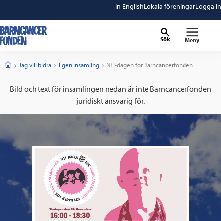
In English
Lokala föreningar
Logga in
Sök
Meny
barncancerfonden
startsida
Start
Jag vill bidra
Egen insamling
Current:
NTI-dagen för Barncancerfonden
Bild och text för insamlingen nedan är inte Barncancerfonden
juridiskt ansvarig för.