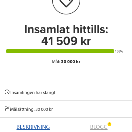
o
r
I
k
n
Insamlat hittills:
41 509 kr
138%
Mål:
30 000 kr
Insamlingen har stängt
Målsättning: 30 000 kr
0
BESKRIVNING
BLOGG