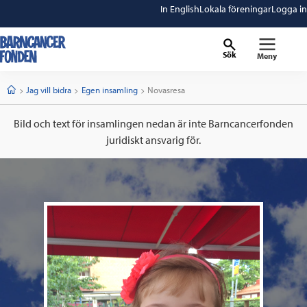
In English
Lokala föreningar
Logga in
Sök
Meny
barncancerfonden
startsida
Start
Jag vill bidra
Egen insamling
Current:
Novasresa
Bild och text för insamlingen nedan är inte Barncancerfonden
juridiskt ansvarig för.