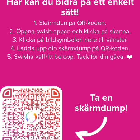
Här kan du bidra på ett enkelt
sätt!
1. Skärmdumpa QR-koden.
2. Öppna swish-appen och klicka på skanna.
3. Klicka på bildsymbolen nere till vänster.
4. Ladda upp din skärmdump på QR-koden.
5. Swisha valfritt belopp. Tack för din gåva. ❤️
Ta en
skärmdump!