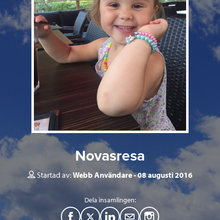
Novasresa
Startad av:
Webb Användare
08 augusti 2016
Dela insamlingen:
F
T
L
M