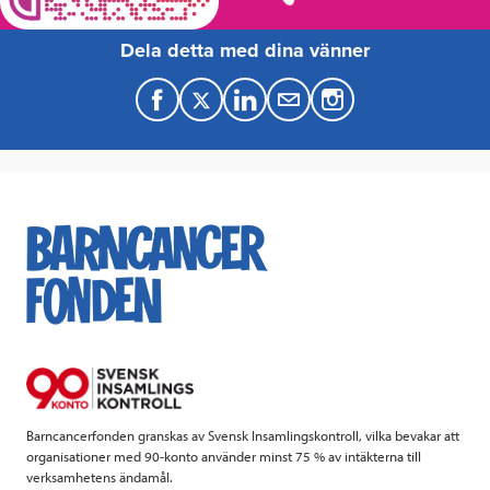
Dela detta med dina vänner
F
T
L
M
a
w
i
a
c
i
n
i
e
t
k
l
b
t
e
o
e
d
o
r
I
k
n
Barncancerfonden granskas av Svensk Insamlingskontroll, vilka bevakar att
organisationer med 90-konto använder minst 75 % av intäkterna till
verksamhetens ändamål.