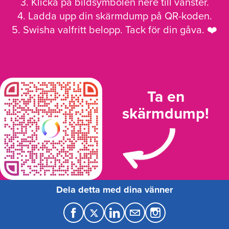
3. Klicka på bildsymbolen nere till vänster.
4. Ladda upp din skärmdump på QR-koden.
5. Swisha valfritt belopp. Tack för din gåva. ❤️
Ta en
skärmdump!
Dela detta med dina vänner
F
T
L
M