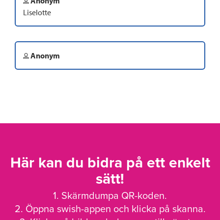
Anonym
Liselotte
Anonym
Här kan du bidra på ett enkelt
sätt!
1. Skärmdumpa QR-koden.
2. Öppna swish-appen och klicka på skanna.