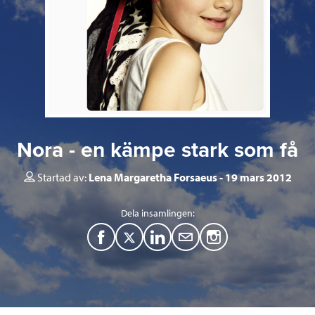
Nora - en kämpe stark som få
Startad av:
Lena Margaretha Forsaeus
19 mars 2012
Dela insamlingen:
F
T
L
M
a
w
i
a
c
i
n
i