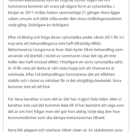
tumörerna kommer att svara på någon form av cytostatika. I
början av 2011 strålas buken sammanlagt 21 gånger. Nora ligger
vaken, ensam och blick stilla under den stora strålningsmaskinen
varje gång. Duktigare än duktigast.
Efter strålning och höga doser cytostatika under våren 2011 får vi i
maj veta att behandlingarna inte haft tillräcklig effekt.
Metastaserna i lungorna är kvar. Man byter till en behandling som
används vid återfall. I slutet av sommaren visar det sig att inte
heller den haft önskad effekt. Ytterligare en sorts cytostatika sätts
in. Vi får veta att detta är vårt sista hopp och att chanserna är
minimala. Efter två behandlingar konstateras det att effekten
uteblir och i slutet av oktober får vi det slutgiltiga beskedet. Nora
kommer inte att bli frisk.
För Nora berättar vi som det är. Det har vi gjort hela tiden. Men vi
berättar inte vad det kommer leda till. Vi har bestämt att säga som
det är om hon frågar men det gör hon aldrig. Varje dag äter hon
bromsmediciner som ska dämpa metastasernas tillväxt.
Nora blir piggare och starkare. Håret växer ut. Av sjukdomen syns