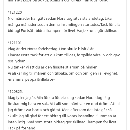
*121220
Nio månader har gått sedan Nora tog sitt sista andetag. Lika
många månader sedan denna insamlingen startades. Tack för alla
bidrag! Fortsätt bidra i kampen för livet. Varje krona gör skillnad.
*121101
Idag är det Noras födelsedag. Hon skulle blivit 8 år.
Finaste Nora tack för att du kom till oss, förgyllde våra liv och gav
oss lyckan.
Nu tänker vi att du är den finaste stjärnan på himlen.
Vi älskar dig till månen och tillbaka, om och om igen i all evighet.
-mamma, pappa & lillebror-
*120825.
Idag fyller jag år. Min första födelsedag sedan Nora dog. Jag
önskar mig bara en sak. Att allt som hänt var en ond dröm. Att allt
jag drömt var borta och glömt. Men eftersom det inte går så
skulle jag bli glad för ett bidrag till Noras insamling. Summan är
inte viktig. Små som stora bidrag gör skillnad i kampen för livet!
Tack på förhand!