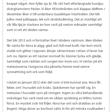
knappt något. Hon fyller sju år. Får sitt hett efterlängtade husdjur,
dvärghamstern Pärlan. Vi åker till Kolmården och klappar delfiner. I
december åker vi till underbara Guadelope i Västindien. Det blir
jullov med julklappar, lek och skridskoåkning. Det är märkligt att
vår lilla tjej är starkare än hon varit på sexton månader samtidigt
som vi vet att döden väntar.
Det blir 2012 och vi fortsätter livet i dödens väntrum. Men döden
får vänta för Nora är pigg, glad och full med kraft. Har kort mörk
stubb och glitter i ögonen. Börjar vårterminen i ettan. Vi lever här
och nu. Njuter av ett nästan normalt liv. Känner lycka och glädje.
Samtidigt som rädslan och sorgen bor inom oss. Vi väntar på att
metastaserna i lungorna ska påverka henne med sämre
syresättning och ork som följd.
I slutet av januari 2012 sker det som vi inte kunnat ana. Nora får
feber, ont i huvudet och kräks. Sjukdomen har spridit sig. En
metastas i huvudet syns på röntgen. Ingen av våra behandlande
onkologer har varit med om en sådan spridning av Wilms tumör
förut. En mycket svår tid följer. Nora har ont och drabbas av svår
ångest. Höga doser av kortison sätts in för att minska svullnaden i