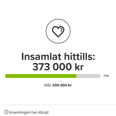
e
t
k
l
b
t
e
o
e
d
o
r
I
k
n
Insamlat hittills:
373 000 kr
75%
Mål:
500 000 kr
Insamlingen har stängt