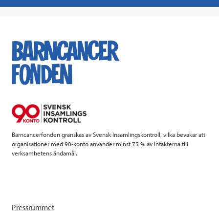
a
w
i
a
c
i
n
i
e
t
k
l
b
t
e
o
e
d
o
r
I
k
n
Barncancerfonden granskas av Svensk Insamlingskontroll, vilka bevakar att
organisationer med 90-konto använder minst 75 % av intäkterna till
verksamhetens ändamål.
Pressrummet