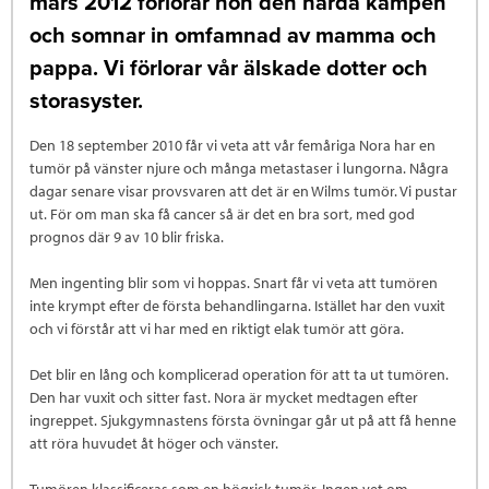
mars 2012 förlorar hon den hårda kampen
och somnar in omfamnad av mamma och
pappa. Vi förlorar vår älskade dotter och
storasyster.
Den 18 september 2010 får vi veta att vår femåriga Nora har en
tumör på vänster njure och många metastaser i lungorna. Några
dagar senare visar provsvaren att det är en Wilms tumör. Vi pustar
ut. För om man ska få cancer så är det en bra sort, med god
prognos där 9 av 10 blir friska.
Men ingenting blir som vi hoppas. Snart får vi veta att tumören
inte krympt efter de första behandlingarna. Istället har den vuxit
och vi förstår att vi har med en riktigt elak tumör att göra.
Det blir en lång och komplicerad operation för att ta ut tumören.
Den har vuxit och sitter fast. Nora är mycket medtagen efter
ingreppet. Sjukgymnastens första övningar går ut på att få henne
att röra huvudet åt höger och vänster.
Tumören klassificeras som en högrisk tumör. Ingen vet om