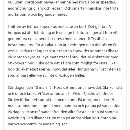
huvudet. Kortisonet påverkar henne negativt. Hon är speedad,
enormt hungrig, arg och ledsen. Och smärtan minskar inte trots
morfinpump och lugnande medel.
I mitten av februari opereras metastasen bort. Det går bra. Vi
hoppas på återhämtning och en lugn tid. Nora säger att hon vill
genomföra en planerad skidresa med vänner till Trysil så vi
bestämmer oss för att åka. Hon är medtagen men det blir en fin
vecka. Sedan tar lugnet slut. Smärtan i huvudet kommer tillbaka.
På röntgen syns sju nya metastaser i huvudet. Vi diskuterar med
onkologen hur vi ska göra det så bra som möjligt för Nora. Ska
hon dö av metastaserna i huvudet eller i lungorna? Vi vet inte vad
som är bäst eller värst. Inte onkologen heller.
Söndagen den 18 mars får Nora extremt ont i huvudet. Skriker rätt
och ut och kräks. Vi åker ambulans till Östra Sjukhuset. Under
färden förlorar vi kontakten med henne. På morgonen den 19
mars somnar hon lugnt in med mamma och pappa på varsin sida.
På dagen arton månader efter den allra första natten på samma
avdelning. I ett likadant rum men på andra sidan korridoren på
Barncancercentrum avdelning 322.