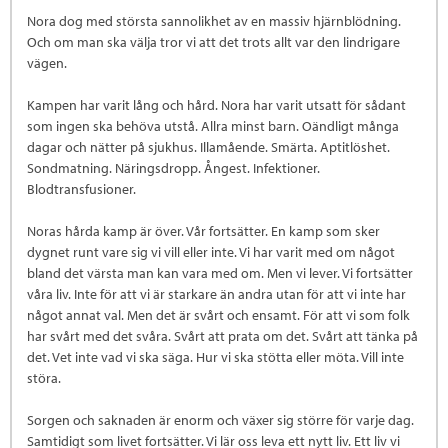
Nora dog med största sannolikhet av en massiv hjärnblödning.
Och om man ska välja tror vi att det trots allt var den lindrigare
vägen.
Kampen har varit lång och hård. Nora har varit utsatt för sådant
som ingen ska behöva utstå. Allra minst barn. Oändligt många
dagar och nätter på sjukhus. Illamående. Smärta. Aptitlöshet.
Sondmatning. Näringsdropp. Ångest. Infektioner.
Blodtransfusioner.
Noras hårda kamp är över. Vår fortsätter. En kamp som sker
dygnet runt vare sig vi vill eller inte. Vi har varit med om något
bland det värsta man kan vara med om. Men vi lever. Vi fortsätter
våra liv. Inte för att vi är starkare än andra utan för att vi inte har
något annat val. Men det är svårt och ensamt. För att vi som folk
har svårt med det svåra. Svårt att prata om det. Svårt att tänka på
det. Vet inte vad vi ska säga. Hur vi ska stötta eller möta. Vill inte
störa.
Sorgen och saknaden är enorm och växer sig större för varje dag.
Samtidigt som livet fortsätter. Vi lär oss leva ett nytt liv. Ett liv vi