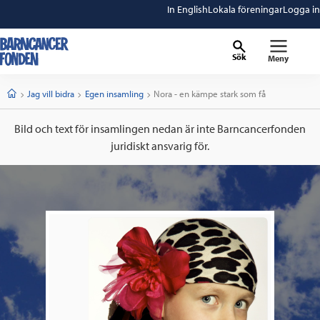
In English
Lokala föreningar
Logga in
Sök
Meny
barncancerfonden
startsida
Start
Jag vill bidra
Egen insamling
Current:
Nora - en kämpe stark som få
Bild och text för insamlingen nedan är inte Barncancerfonden
juridiskt ansvarig för.