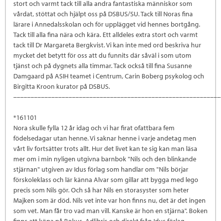
stort och varmt tack till alla andra fantastiska människor som
vårdat, stöttat och hjälpt oss på DSBUS/SU. Tack till Noras fina
lärare i Annedalsskolan och för upplägget vid hennes bortgång.
Tack till alla fina nära och kära. Ett alldeles extra stort och varmt
tack till Dr Margareta Bergkvist. Vi kan inte med ord beskriva hur
mycket det betytt för oss att du funnits där såväl i som utom
tjänst och på dygnets alla timmar. Tack också till fina Susanne
Damgaard på ASIH teamet i Centrum, Carin Boberg psykolog och
Birgitta Kroon kurator på DSBUS.
––––––––––––––––––––––––––––––––––––––––––––––––––––––––––––
*161101
Nora skulle fylla 12 år idag och vi har firat ofattbara fem
födelsedagar utan henne. Vi saknar henne i varje andetag men
vårt liv fortsätter trots allt. Hur det livet kan te sig kan man läsa
mer om i min nyligen utgivna barnbok "Nils och den blinkande
stjärnan" utgiven av Idus förlag som handlar om "Nils börjar
förskoleklass och lär känna Alvar som gillar att bygga med lego
precis som Nils gör. Och så har Nils en storasyster som heter
Majken som är död. Nils vet inte var hon finns nu, det är det ingen
som vet. Man får tro vad man vill. Kanske är hon en stjärna". Boken
finns att köpa på Bokus, Adlibris och direkt från Idus förlag.