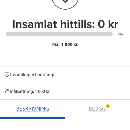
k
n
Insamlat hittills:
0 kr
0%
Mål:
1 000 kr
Insamlingen har stängt
Målsättning: 1 000 kr
0
BESKRIVNING
BLOGG