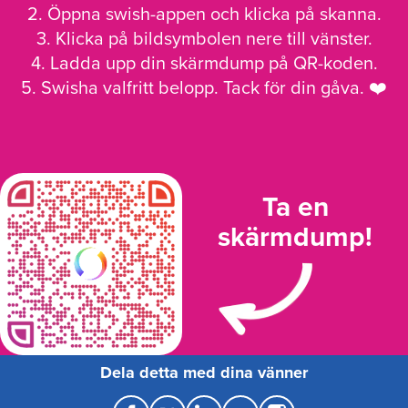
2. Öppna swish-appen och klicka på skanna.
3. Klicka på bildsymbolen nere till vänster.
4. Ladda upp din skärmdump på QR-koden.
5. Swisha valfritt belopp. Tack för din gåva. ❤️
Ta en
skärmdump!
Dela detta med dina vänner