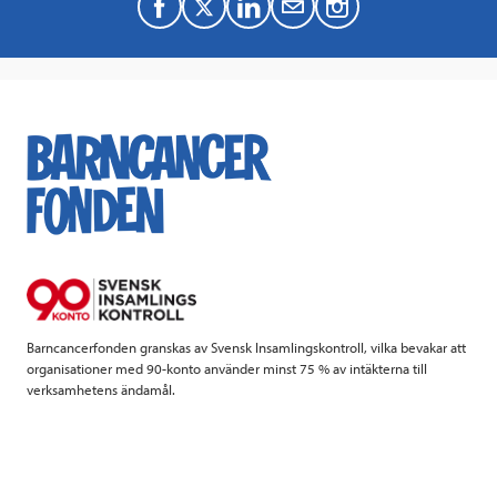
F
T
L
M
a
w
i
a
c
i
n
i
e
t
k
l
b
t
e
o
e
d
o
r
I
k
n
Barncancerfonden granskas av Svensk Insamlingskontroll, vilka bevakar att
organisationer med 90-konto använder minst 75 % av intäkterna till
verksamhetens ändamål.