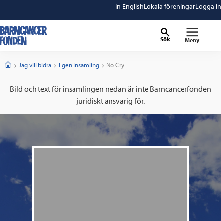
In English
Lokala föreningar
Logga in
Sök
Meny
barncancerfonden
startsida
Start
Jag vill bidra
Egen insamling
Current:
No Cry
Bild och text för insamlingen nedan är inte Barncancerfonden
juridiskt ansvarig för.