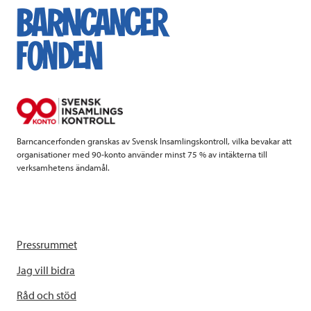
e
t
k
l
b
t
e
o
e
d
o
r
I
k
n
Barncancerfonden granskas av Svensk Insamlingskontroll, vilka bevakar att
organisationer med 90-konto använder minst 75 % av intäkterna till
verksamhetens ändamål.
Pressrummet
Jag vill bidra
Råd och stöd