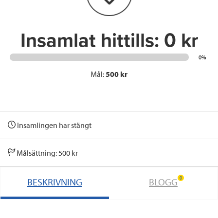
k
n
Insamlat hittills:
0 kr
0%
Mål:
500 kr
Insamlingen har stängt
Målsättning: 500 kr
0
BESKRIVNING
BLOGG