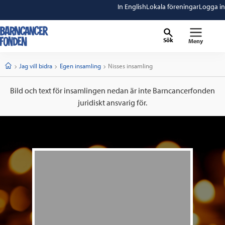
In English
Lokala föreningar
Logga in
Sök
Meny
barncancerfonden
startsida
Start
Jag vill bidra
Egen insamling
Current:
Nisses insamling
Bild och text för insamlingen nedan är inte Barncancerfonden
juridiskt ansvarig för.