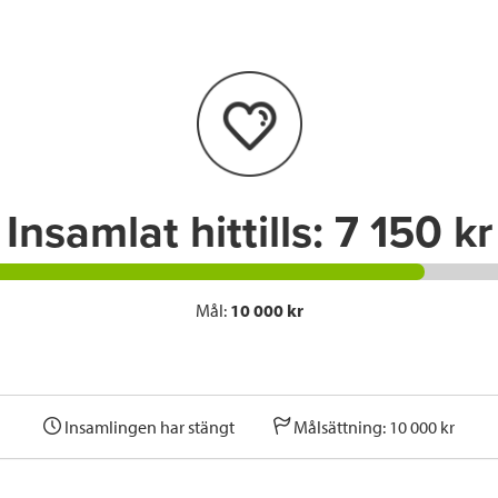
e
t
k
l
b
t
e
o
e
d
o
r
I
k
n
Insamlat hittills:
7 150 kr
Mål:
10 000 kr
Insamlingen har stängt
Målsättning: 10 000 kr