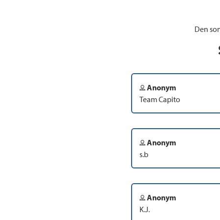
Den som
Anonym
Team Capito
Anonym
s.b
Anonym
K.J.