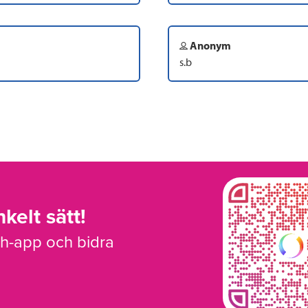
Anonym
s.b
kelt sätt!
sh-app och bidra