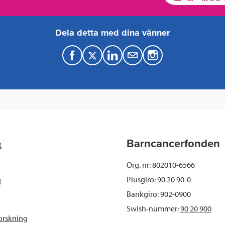
Dela detta med dina vänner
F
T
L
M
a
w
i
a
c
i
n
i
e
t
k
l
b
t
e
Barncancerfonden
t
o
e
d
Org. nr: 802010-6566
o
r
I
Plusgiro: 90 20 90-0
d
Bankgiro: 902-0900
k
n
Swish-nummer:
90 20 900
orskning