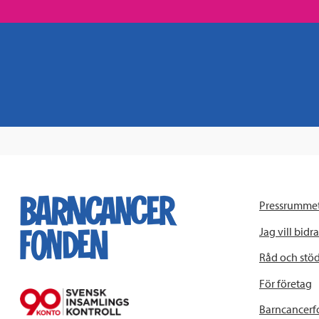
Pressrumme
Jag vill bidra
Råd och stö
För företag
Barncancerf