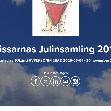
issarnas Julinsamling 20
tartad av:
(Okänt) AVPERSONIFIERAD 2020-05-04
30 november 
Dela insamlingen:
F
T
L
M
a
w
i
a
c
i
n
i