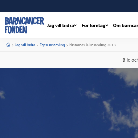
Jag vill bidra
För företag
Om barnca
barncancerfonden
startsida
Start
Jag vill bidra
Egen insamling
Current:
Nissarnas Julinsamling 2013
Bild oc