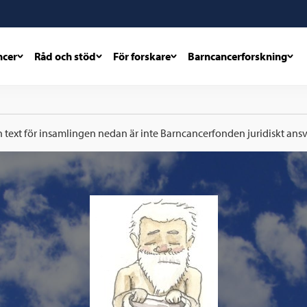
ncer
Råd och stöd
För forskare
Barncancerforskning
h text för insamlingen nedan är inte Barncancerfonden juridiskt ansva