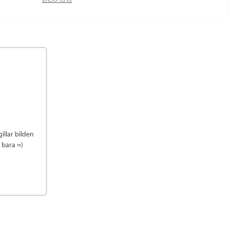
illar bilden
k bara =)