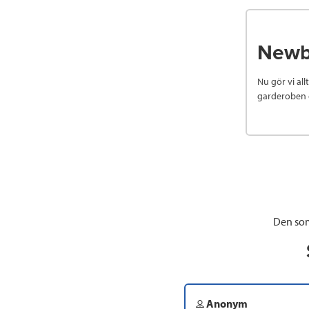
Newbi
Nu gör vi all
garderoben o
Den som
Anonym