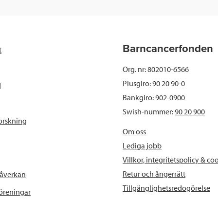
c
i
n
i
e
t
k
l
b
t
e
Barncancerfonden
t
o
e
d
Org. nr: 802010-6566
o
r
I
Plusgiro: 90 20 90-0
d
Bankgiro: 902-0900
k
n
Swish-nummer:
90 20 900
orskning
Om oss
Lediga jobb
Villkor, integritetspolicy & co
Retur och ångerrätt
påverkan
Tillgänglighetsredogörelse
föreningar