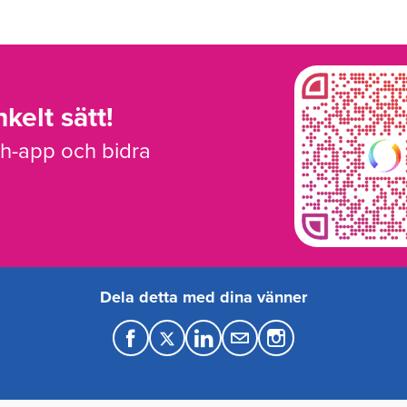
kelt sätt!
sh-app och bidra
Dela detta med dina vänner
F
T
L
M
a
w
i
a