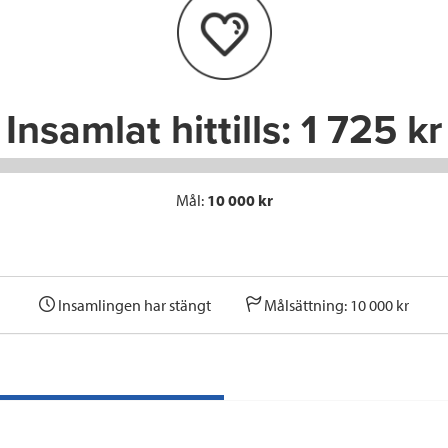
o
e
d
o
r
I
k
n
Insamlat hittills:
1 725 kr
Mål:
10 000 kr
Insamlingen har stängt
Målsättning: 10 000 kr