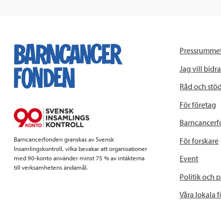
Pressrumme
Jag vill bidra
Råd och stö
För företag
Barncancerf
Barncancerfonden granskas av Svensk
För forskare
Insamlingskontroll, vilka bevakar att organisationer
Event
med 90-konto använder minst 75 % av intäkterna
till verksamhetens ändamål.
Politik och 
Våra lokala 