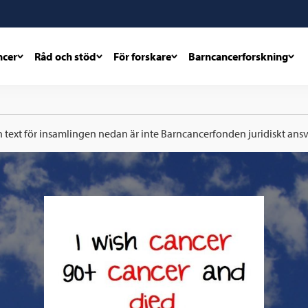
ncer
Råd och stöd
För forskare
Barncancerforskning
h text för insamlingen nedan är inte Barncancerfonden juridiskt ansva