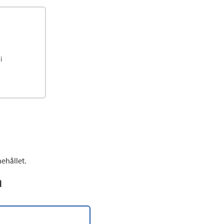
i
ehållet.
n