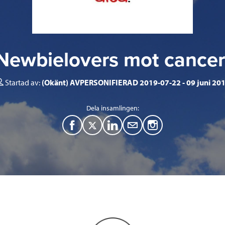
Newbielovers mot cancer
Startad av:
(Okänt) AVPERSONIFIERAD 2019-07-22
09 juni 20
Dela insamlingen:
F
T
L
M
a
w
i
a
c
i
n
i
e
t
k
l
b
t
e