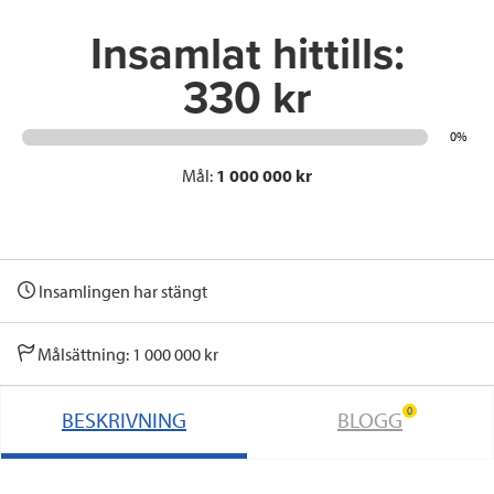
k
n
Insamlat hittills:
330 kr
0%
Mål:
1 000 000 kr
Insamlingen har stängt
Målsättning: 1 000 000 kr
0
BESKRIVNING
BLOGG