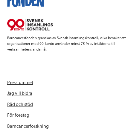
o
e
d
o
r
I
k
n
Barncancerfonden granskas av Svensk Insamlingskontroll, vilka bevakar att
organisationer med 90-konto använder minst 75 % av intäkterna till
verksamhetens ändamål.
Pressrummet
Jag vill bidra
Råd och stöd
För företag
Barncancerforskning