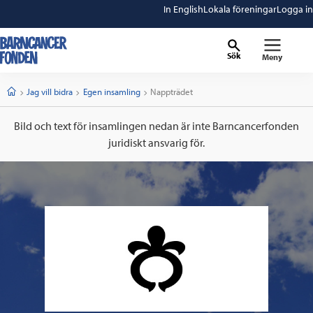
In English
Lokala föreningar
Logga in
Sök
Meny
barncancerfonden
startsida
Start
Jag vill bidra
Egen insamling
Current:
Nappträdet
Bild och text för insamlingen nedan är inte Barncancerfonden
juridiskt ansvarig för.