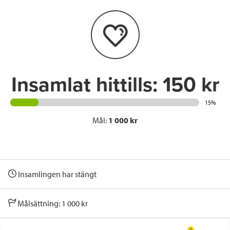
o
e
d
o
r
I
k
n
Insamlat hittills:
150 kr
15%
Mål:
1 000 kr
Insamlingen har stängt
Målsättning: 1 000 kr
0