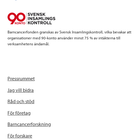
o
r
I
k
n
Barncancerfonden granskas av Svensk Insamlingskontroll, vilka bevakar att
organisationer med 90-konto använder minst 75 % av intäkterna till
verksamhetens ändamål.
Pressrummet
Jag vill bidra
Råd och stöd
För företag
Barncancerforskning
För forskare