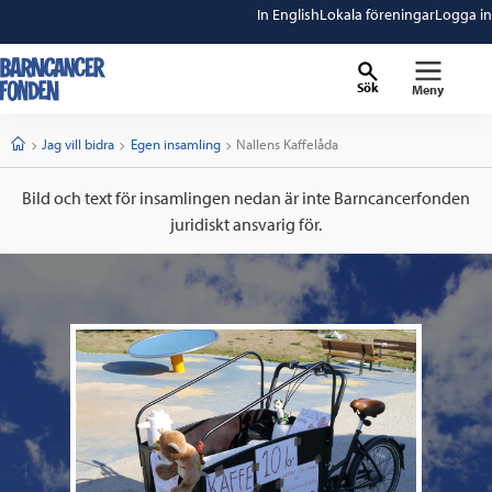
In English
Lokala föreningar
Logga in
Sök
Meny
barncancerfonden
startsida
Start
Jag vill bidra
Egen insamling
Current:
Nallens Kaffelåda
Bild och text för insamlingen nedan är inte Barncancerfonden
juridiskt ansvarig för.