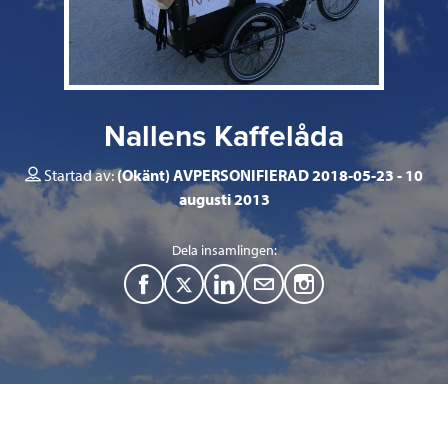
Nallens Kaffelåda
Startad av:
(Okänt) AVPERSONIFIERAD 2018-05-23
10
augusti 2013
Dela insamlingen:
F
T
L
M
a
w
i
a
c
i
n
i
e
t
k
l
b
t
e