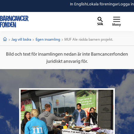
In English
Lokala föreningar
Logga in
Sök
Meny
barncancerfonden
startsida
Start
Jag vill bidra
Egen insamling
Current:
MUF Ale rädda barnen projekt.
Bild och text för insamlingen nedan är inte Barncancerfonden
juridiskt ansvarig för.