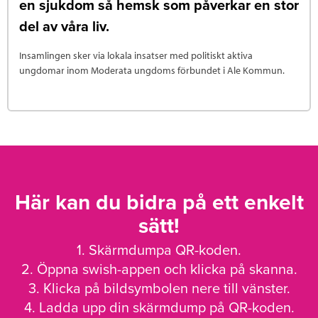
en sjukdom så hemsk som påverkar en stor
del av våra liv.
Insamlingen sker via lokala insatser med politiskt aktiva
ungdomar inom Moderata ungdoms förbundet i Ale Kommun.
Här kan du bidra på ett enkelt
sätt!
1. Skärmdumpa QR-koden.
2. Öppna swish-appen och klicka på skanna.
3. Klicka på bildsymbolen nere till vänster.
4. Ladda upp din skärmdump på QR-koden.