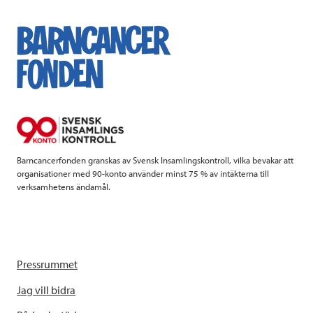
c
i
n
i
e
t
k
l
b
t
e
o
e
d
o
r
I
k
n
Barncancerfonden granskas av Svensk Insamlingskontroll, vilka bevakar att
organisationer med 90-konto använder minst 75 % av intäkterna till
verksamhetens ändamål.
Pressrummet
Jag vill bidra