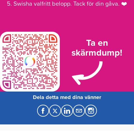
5. Swisha valfritt belopp. Tack för din gåva. ❤️
Ta en
skärmdump!
Dela detta med dina vänner
F
T
L
M
a
w
i
a