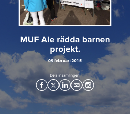
MUF Ale rädda barnen
projekt.
09 februari 2015
Dela insamlingen:
F
T
L
M
a
w
i
a
c
i
n
i
e
t
k
l