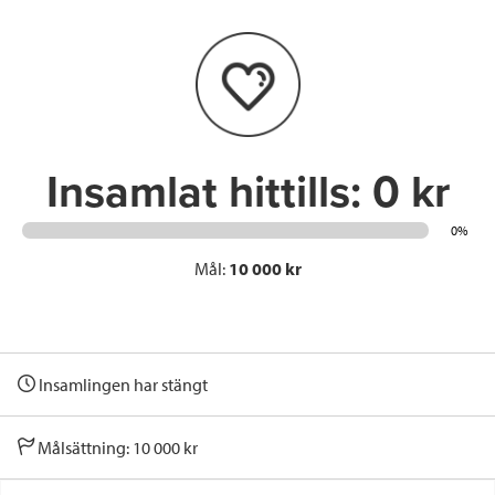
b
t
e
o
e
d
o
r
I
k
n
Insamlat hittills:
0 kr
0%
Mål:
10 000 kr
Insamlingen har stängt
Målsättning: 10 000 kr