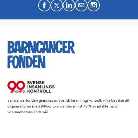
F
T
L
M
a
w
i
a
c
i
n
i
e
t
k
l
b
t
e
o
e
d
o
r
I
k
n
Barncancerfonden granskas av Svensk Insamlingskontroll, vilka bevakar att
organisationer med 90-konto använder minst 75 % av intäkterna till
verksamhetens ändamål.