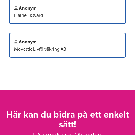
Anonym
Elaine Eksvärd
Anonym
Movestic Livförsäkring AB
Här kan du bidra på ett enkelt
sätt!