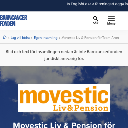
In English
Lokala föreningar
Logga in
Sök
Meny
barncancerfonden
startsida
Start
Jag vill bidra
Egen insamling
Current:
Movestic Liv & Pension för Team Aron
Bild och text för insamlingen nedan är inte Barncancerfonden
juridiskt ansvarig för.
Movestic Liv & Pension för