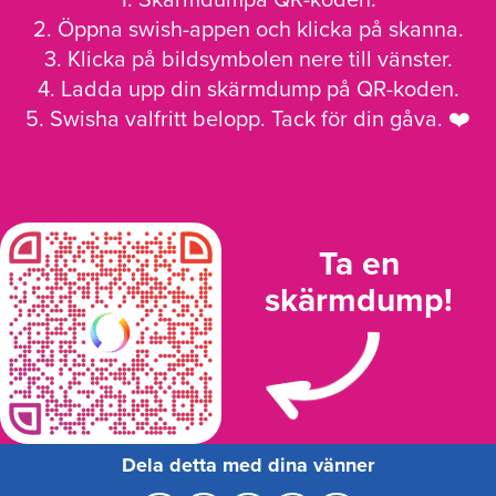
1. Skärmdumpa QR-koden.
2. Öppna swish-appen och klicka på skanna.
3. Klicka på bildsymbolen nere till vänster.
4. Ladda upp din skärmdump på QR-koden.
5. Swisha valfritt belopp. Tack för din gåva. ❤️
Ta en
skärmdump!
Dela detta med dina vänner